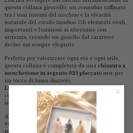
questa collana girocollo, un connubio raffinato
tra i toni intensi del
turchese
e la vivacità
naturale del
corallo bamboo
. Gli elementi ovali,
importanti e luminosi, si alternano con
armonia, creando un gioiello dal carattere
deciso ma sempre elegante.
Perfetta per valorizzare ogni età e ogni stile,
questa collana è completata da una
chiusura a
moschettone in argento 925 placcato oro
, per
un tocco di lusso discreto.
×
Lunghezza: 45 cm
, ideale per accompagnarti
con grazia in ogni occasione, dal giorno alla
sera.
ATTENZIONE! ne ho disponibile qualcuna e
essendo pietre naturali, le altre collane
potrebbero
leggermente
essere differenti da