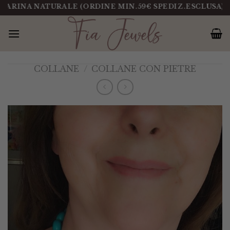
Salta
NA NATURALE (ORDINE MIN.59€ SPEDIZ.ESCLUSA)
PEZ
al
contenuto
COLLANE
/
COLLANE CON PIETRE