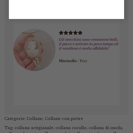
Gli orecchini sono veramente belli,
il pacco è arrivato in poco tempo ed
il venditore è molto affidabile!
Marinella
/
Etsy
Categorie:
Collane
,
Collane con pietre
Tag:
collana artigianale
,
collana corallo
,
collana di moda
,