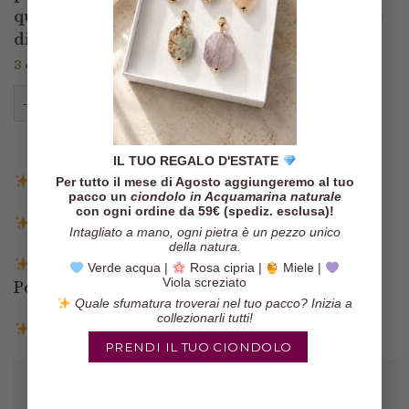
quella in foto. Se volete vedere le altre collane
disponibili, contattatemi prima dell’acquisto
3 disponibili
Collana Girocollo Turchese e Corallo Bamboo Ovali 
AGGIUNGI AL CARRELLO
IL TUO REGALO D'ESTATE
Spedizione gratuita in Italia sopra i 140€
Per tutto il mese di Agosto aggiungeremo al tuo
pacco un
ciondolo in Acquamarina naturale
con ogni ordine da 59€ (spediz. esclusa)!
Spedizione entro 3 giorni lavorativi
Intagliato a mano, ogni pietra è un pezzo unico
della natura.
Pagamenti tramite Paypal, Carta di credito,
Verde acqua |
Rosa cipria |
Miele |
Viola screziato
Postepay e Scalapay
Quale sfumatura troverai nel tuo pacco? Inizia a
collezionarli tutti!
Resi entro 14 giorni
PRENDI IL TUO CIONDOLO