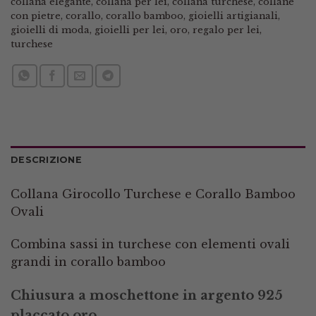
collana elegante
,
collana per lei
,
collana turchese
,
collane
con pietre
,
corallo
,
corallo bamboo
,
gioielli artigianali
,
gioielli di moda
,
gioielli per lei
,
oro
,
regalo per lei
,
turchese
DESCRIZIONE
Collana Girocollo Turchese e Corallo Bamboo
Ovali
Combina sassi in turchese con elementi ovali
grandi in corallo bamboo
Chiusura a moschettone in argento 925
placcato oro.