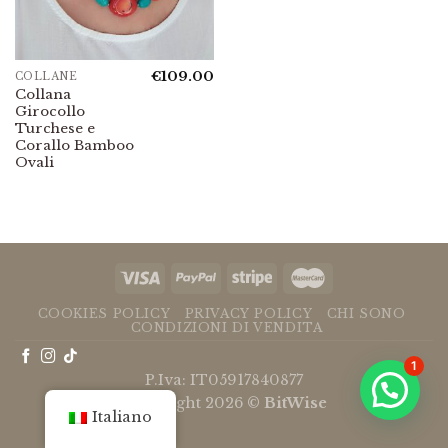
€
109.00
COLLANE
Collana
Girocollo
Turchese e
Corallo Bamboo
Ovali
COOKIES POLICY
PRIVACY POLICY
CHI SONO
CONDIZIONI DI VENDITA
1
P.Iva: IT05917840877
Copyright 2026 ©
BitWise
Italiano