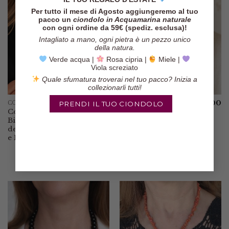
Per tutto il mese di Agosto aggiungeremo al tuo
pacco un
ciondolo in Acquamarina naturale
con ogni ordine da 59€ (spediz. esclusa)!
Intagliato a mano, ogni pietra è un pezzo unico
della natura.
Verde acqua |
Rosa cipria |
Miele |
Viola screziato
Quale sfumatura troverai nel tuo pacco? Inizia a
collezionarli tutti!
€
65.00
€
329.00
COLLANE
COLLANE
PRENDI IL TUO CIONDOLO
Collana Agata
Collana
Bianca Corallo
Girocollo
del Mediterraneo
Corallo Rosso
e Perla Naturale
del
Mediterraneo e
Ambra