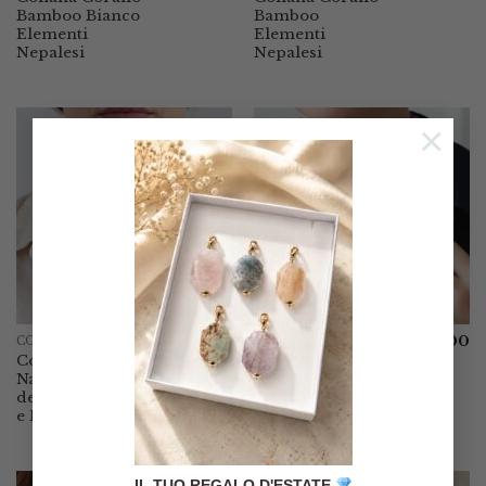
Bamboo Bianco
Bamboo
Elementi
Elementi
Nepalesi
Nepalesi
×
€
65.00
€
65.00
COLLANE
COLLANE
Collana Perle
Collana Pasta di
Naturali Corallo
Corallo Corallo
del Mediterraneo
Mediterraneo e
e Perla Maiorca
Perla Naturale
IL TUO REGALO D'ESTATE