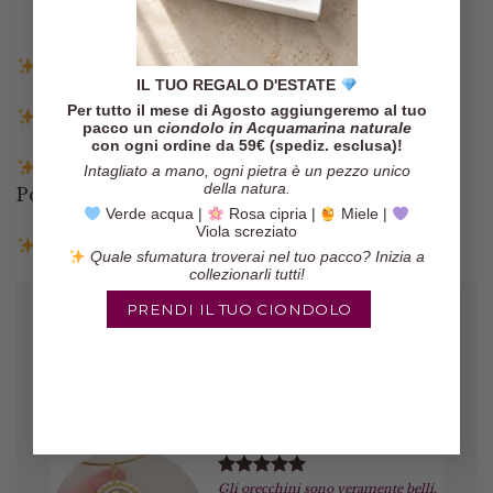
Spedizione gratuita in Italia sopra i 140€
IL TUO REGALO D'ESTATE
Per tutto il mese di Agosto aggiungeremo al tuo
Spedizione entro 3 giorni lavorativi
pacco un
ciondolo in Acquamarina naturale
con ogni ordine da 59€ (spediz. esclusa)!
Pagamenti tramite Paypal, Carta di credito,
Intagliato a mano, ogni pietra è un pezzo unico
della natura.
Postepay e Scalapay
Verde acqua |
Rosa cipria |
Miele |
Viola screziato
Resi entro 14 giorni
Quale sfumatura troverai nel tuo pacco? Inizia a
collezionarli tutti!
PRENDI IL TUO CIONDOLO
Gli orecchini sono veramente belli,