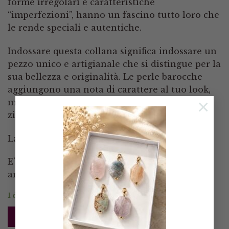
forme irregolari e caratteristiche
“imperfezioni”, hanno un fascino tutto loro che
le rende speciali e autentiche.
Indossare questa collana significa indossare un
pezzo unico e artigianale che si distingue per la
sua bellezza e originalità. Le perle barocche
aggiungono una nota di carattere al tuo look,
×
mentre la chiusura in argento 925 rodiato
zirconata, conferisce un tocco di lusso e stile.
La chiusura è apribile da entrambi i lati
E’ lunga 40 cm compresa la chiusura, ed è
annodata professionalmente tra le perle.
1 disponibili
AGGIUNGI AL CARRELLO