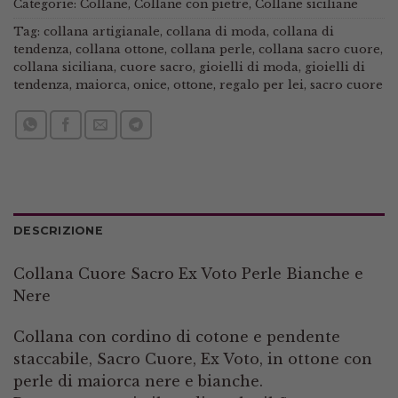
Categorie:
Collane
,
Collane con pietre
,
Collane siciliane
Tag:
collana artigianale
,
collana di moda
,
collana di
tendenza
,
collana ottone
,
collana perle
,
collana sacro cuore
,
collana siciliana
,
cuore sacro
,
gioielli di moda
,
gioielli di
tendenza
,
maiorca
,
onice
,
ottone
,
regalo per lei
,
sacro cuore
DESCRIZIONE
Collana Cuore Sacro Ex Voto Perle Bianche e
Nere
Collana con cordino di cotone e pendente
staccabile, Sacro Cuore, Ex Voto, in ottone con
perle di maiorca nere e bianche.