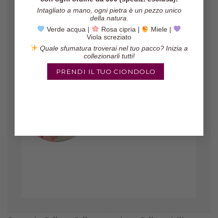
Intagliato a mano, ogni pietra è un pezzo unico
della natura.
Verde acqua |
Rosa cipria |
Miele |
Viola screziato
Quale sfumatura troverai nel tuo pacco? Inizia a
collezionarli tutti!
PRENDI IL TUO CIONDOLO
Gli orecchini sono veramente belli,
il pacco è arrivato in poco tempo ed
il venditore è molto affidabile!
Marinella
/
Etsy