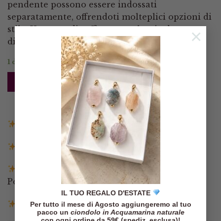
pendente possono essere indossati
separatamente, offrendoti molteplici opzioni di
stile. Un tocco di raffinatezza che si adatta a
×
diverse occasioni.
1 disponibili
AGGIUNGI AL CARRELLO
Spedizione gratuita in Italia sopra i 140€
Spedizione entro 3 giorni lavorativi
Pagamenti tramite Paypal, Carta di credito,
Postepay e Scalapay
IL TUO REGALO D'ESTATE
Resi entro 14 giorni
Per tutto il mese di Agosto aggiungeremo al tuo
pacco un
ciondolo in Acquamarina naturale
con ogni ordine da 59€ (spediz. esclusa)!