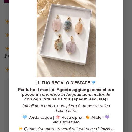
Spedizione gratuita in Italia sopra i 140€
Spedizione entro 3 giorni lavorativi
Pagamenti tramite Paypal, Carta di credito,
Postepay e Scalapay
Resi entro 14 giorni
IL TUO REGALO D'ESTATE
Per tutto il mese di Agosto aggiungeremo al tuo
pacco un
ciondolo in Acquamarina naturale
con ogni ordine da 59€ (spediz. esclusa)!
Intagliato a mano, ogni pietra è un pezzo unico
della natura.
Verde acqua |
Rosa cipria |
Miele |
Viola screziato
Quale sfumatura troverai nel tuo pacco? Inizia a