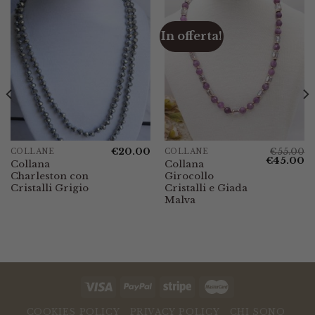
In offerta!
€
20.00
€
55.00
COLLANE
COLLANE
Il
Il
€
45.00
Collana
Collana
prezzo
p
Charleston con
Girocollo
originale
at
era:
è:
Cristalli Grigio
Cristalli e Giada
€55.00.
€4
Malva
COOKIES POLICY
PRIVACY POLICY
CHI SONO