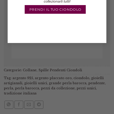
collezionarli tutti!
Gli orecchini sono veramente belli,
il pacco è arrivato in poco tempo ed
PRENDI IL TUO CIONDOLO
il venditore è molto affidabile!
Marinella
/
Etsy
Categorie:
Collane
,
Spille Pendenti Ciondoli
Tag:
argento 925
,
argento placcato oro
,
ciondolo
,
gioielli
artigianali
,
gioielli unici
,
grande perla barocca
,
pendente
,
perla
,
perla barocca
,
pezzi da collezione
,
pezzi unici
,
tradizione italiana