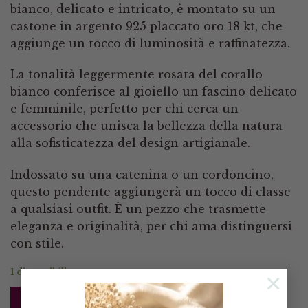
bianco, delicato e intricato, è montato su un
castone in argento 925 placcato oro 18 kt, che
aggiunge un tocco di luminosità e raffinatezza.
La tonalità leggermente rosata del corallo
bianco conferisce al gioiello un fascino delicato
e femminile, perfetto per chi cerca un
accessorio che unisca la bellezza della natura
alla sofisticatezza del design artigianale.
Indossato su una catenina o un cordoncino,
questo pendente aggiungerà un tocco di classe
a qualsiasi outfit. È un pezzo che trasmette
eleganza e originalità, per chi ama distinguersi
con stile.
1 disponibili
×
AGGIUNGI AL CARRELLO