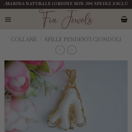
Salta
ARINA NATURALE (ORDINE MIN.59€ SPEDIZ.ESCLUSA)
al
contenuto
COLLANE
/
SPILLE PENDENTI CIONDOLI