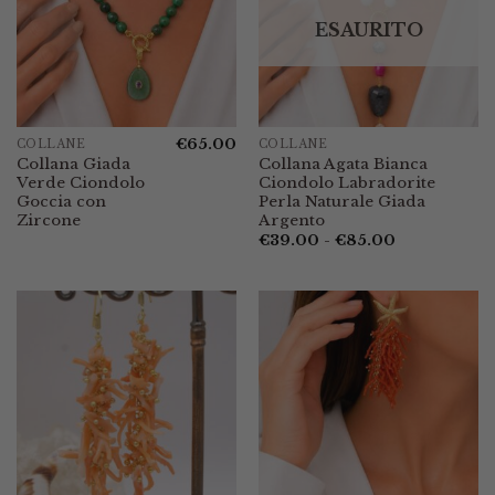
ESAURITO
€
65.00
COLLANE
COLLANE
Collana Giada
Collana Agata Bianca
Verde Ciondolo
Ciondolo Labradorite
Goccia con
Perla Naturale Giada
Zircone
Argento
Fascia
€
39.00
-
€
85.00
di
prezzo:
da
€39.00
a
€85.00