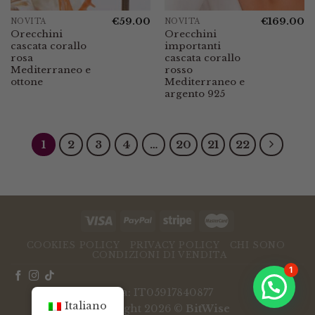
€
59.00
€
169.00
NOVITÀ
NOVITÀ
Orecchini
Orecchini
cascata corallo
importanti
rosa
cascata corallo
Mediterraneo e
rosso
ottone
Mediterraneo e
argento 925
1
2
3
4
…
20
21
22
COOKIES POLICY
PRIVACY POLICY
CHI SONO
CONDIZIONI DI VENDITA
1
P.Iva: IT05917840877
Italiano
Copyright 2026 ©
BitWise