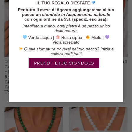
€39.00
€105.00
IL TUO REGALO D'ESTATE
a
€105.00
Per tutto il mese di Agosto aggiungeremo al tuo
pacco un
ciondolo in Acquamarina naturale
con ogni ordine da 59€ (spediz. esclusa)!
Intagliato a mano, ogni pietra è un pezzo unico
della natura.
Verde acqua |
Rosa cipria |
Miele |
Viola screziato
Quale sfumatura troverai nel tuo pacco? Inizia a
collezionarli tutti!
€
109.00
€
49.00
COLLANE
COLLANE
PRENDI IL TUO CIONDOLO
Collana Peridoti
Collana Pasta di
e Perle a
Turchese
Rosario
Ciondolo Goccia
Ciondolo
Quarzo Rosa
Cammeo di
Torre del Greco