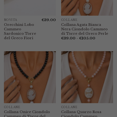
€
39.00
NOVITÀ
COLLANE
Orecchini Lobo
Collana Agata Bianca
Cammeo
Nera Ciondolo Cammeo
Sardonico Torre
di Torre del Greco Perle
del Greco Fiori
Fascia
€
39.00
-
€
105.00
di
prezzo:
da
€39.00
a
€105.00
COLLANE
COLLANE
Collana Onice Ciondolo
Collana Quarzo Rosa
Cammeo di Torre del
Ciondolo Cammeo