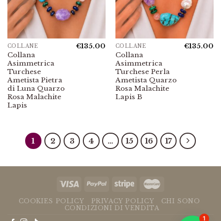
€
135.00
€
135.00
COLLANE
COLLANE
Collana
Collana
Asimmetrica
Asimmetrica
Turchese
Turchese Perla
Ametista Pietra
Ametista Quarzo
di Luna Quarzo
Rosa Malachite
Rosa Malachite
Lapis B
Lapis
1
2
3
4
…
15
16
17
COOKIES POLICY
PRIVACY POLICY
CHI SONO
CONDIZIONI DI VENDITA
1