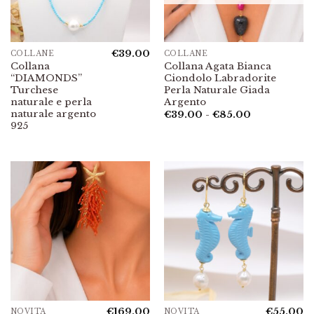
€
39.00
COLLANE
COLLANE
Collana
Collana Agata Bianca
“DIAMONDS”
Ciondolo Labradorite
Turchese
Perla Naturale Giada
naturale e perla
Argento
naturale argento
Fascia
€
39.00
-
€
85.00
di
925
prezzo:
da
€39.00
a
€85.00
€
169.00
€
55.00
NOVITÀ
NOVITÀ