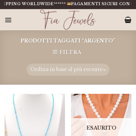
Salta
PPING WORLDWIDE******
PAGAMENTI SICURI CON CARTE
al
contenuto
PRODOTTI TAGGATI “ARGENTO”
FILTRA
ESAURITO