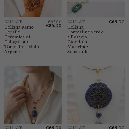
€
97.00
€
65.00
COLLANE
COLLANE
Il
Il
€
85.00
Collana Ramo
Collana
prezzo
prezzo
Corallo
Tormaline Verde
originale
attuale
era:
è:
Ceramica di
a Rosario
€97.00.
€85.00.
Caltagirone
Ciondolo
Tormalina Multi
Malachite
Argento
Staccabile
€
85.00
€
65.00
COLLANE
COLLANE