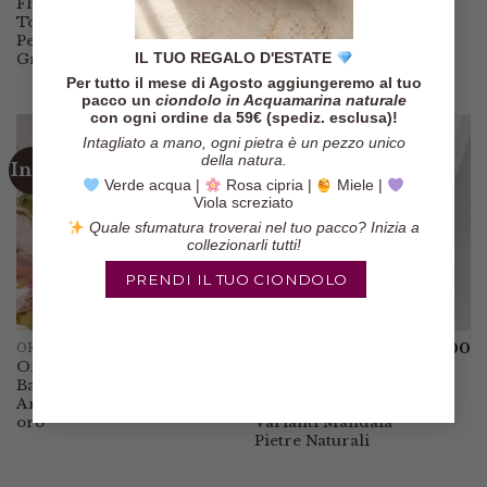
Fluorite
oro
Tormaline Verdi
Perle Bianche e
IL TUO REGALO D'ESTATE
Grigie
Per tutto il mese di Agosto aggiungeremo al tuo
pacco un
ciondolo in Acquamarina naturale
con ogni ordine da 59€ (spediz. esclusa)!
Intagliato a mano, ogni pietra è un pezzo unico
della natura.
In offerta!
Verde acqua |
Rosa cipria |
Miele |
Viola screziato
Quale sfumatura troverai nel tuo pacco? Inizia a
collezionarli tutti!
PRENDI IL TUO CIONDOLO
€
95.00
€
65.00
ORECCHINI
COLLANE
Il
Il
€
89.00
Orecchini 3 Perle
Ciondolo
prezzo
prezzo
Barocche
Pendente TONI
originale
attuale
era:
è:
Argento 925 PL
DEL BLU 6
€95.00.
€89.00.
oro
Varianti Mandala
Pietre Naturali