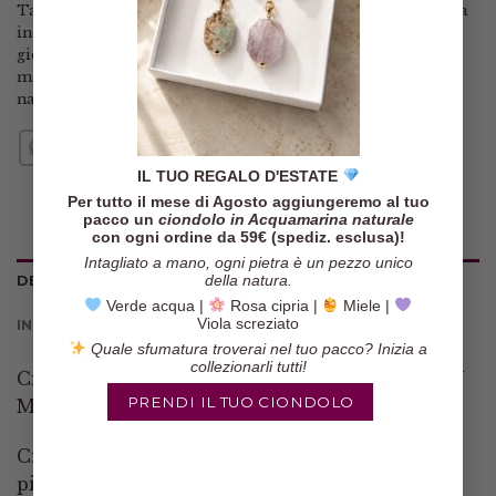
Tag:
ciondolo
,
ciondolo giada
,
donne eleganti
,
giada
,
giada
incisa
,
gioielli artigianali
,
gioielli con pietre naturali
,
gioielli di classe
,
gioielli eleganti
,
gioielli fatti a mano
,
mandala
,
pendente
,
perla
,
perle
,
pietre dure
,
pietre
naturali
,
quarzo rosso
,
tormalina
IL TUO REGALO D'ESTATE
Per tutto il mese di Agosto aggiungeremo al tuo
pacco un
ciondolo in Acquamarina naturale
con ogni ordine da 59€ (spediz. esclusa)!
Intagliato a mano, ogni pietra è un pezzo unico
della natura.
DESCRIZIONE
Verde acqua |
Rosa cipria |
Miele |
Viola screziato
INFORMAZIONI AGGIUNTIVE
Quale sfumatura troverai nel tuo pacco? Inizia a
collezionarli tutti!
Ciondolo Pendente I COLORI DELLA TERRA V
PRENDI IL TUO CIONDOLO
Mandala Pietre Naturali 5 Varianti
Ciondolo con vera giada intarsiata a mano, e
pietre dure naturali nei toni del marrone