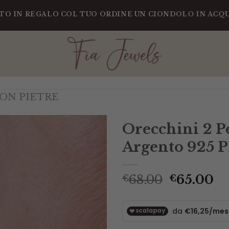
EGALO COL TUO ORDINE UN CIONDOLO IN ACQUAMARIN
ON PIETRE
Orecchini 2 P
Argento 925 P
Il
Il
68.00
65.00
€
€
prezzo
pr
original
at
era:
è:
€68.00.
€6