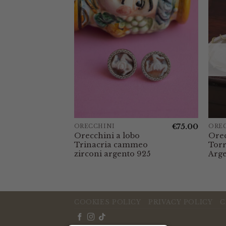
€
110.00
€
75.00
ORECCHINI
ORE
 di
Orecchini a lobo
Ore
o di
Trinacria cammeo
Torr
nto 925
zirconi argento 925
Arge
COOKIES POLICY
PRIVACY POLICY
C