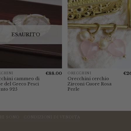
ESAURITO
€
88.00
€
2
CCHINI
ORECCHINI
cchini cammeo di
Orecchini cerchio
e del Greco Pesci
Zirconi Cuore Rosa
nto 925
Perle
HI SONO
CONDIZIONI DI VENDITA