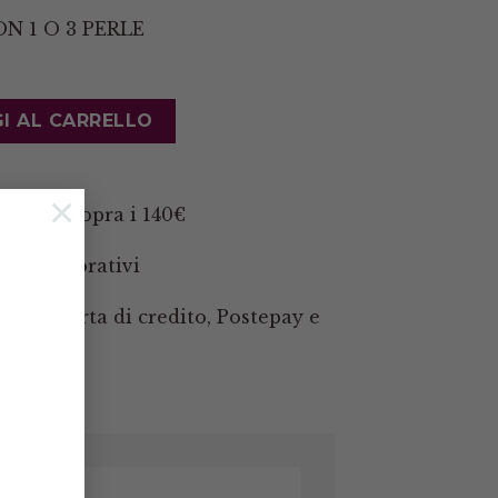
N 1 O 3 PERLE
he Argento 925 PL oro quantità
I AL CARRELLO
×
 Italia sopra i 140€
orni lavorativi
pal, Carta di credito, Postepay e