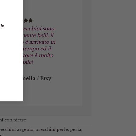
 in
Gli orecchini sono
veramente belli, il
pacco è arrivato in
poco tempo ed il
venditore è molto
affidabile!
Marinella
/
Etsy
i con pietre
recchini argento
,
orecchini perle
,
perla
,
ina