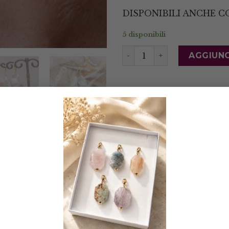
DISPONIBILI ANCHE CO
5 disponibili
Orecchini 2 Perle Barocc
AGGIUNG
Spedizione gratuita in
Spedizione entro 3 gi
Pagamenti tramite Pay
Scalapay
Resi entro 14 giorni