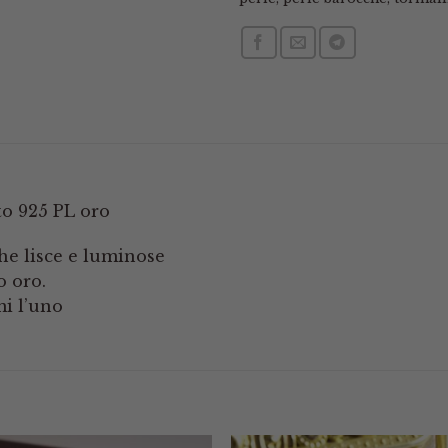
to 925 PL oro
he lisce e luminose
o oro.
i l’uno