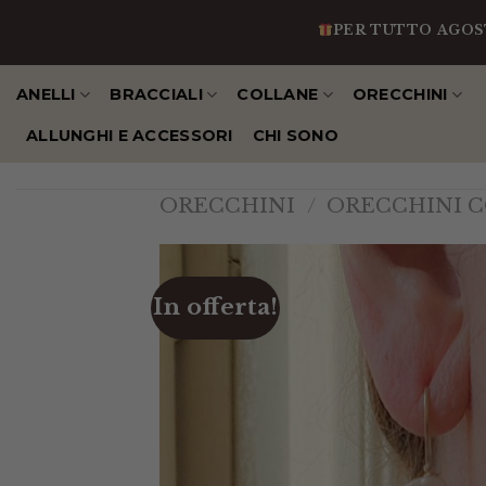
Salta
PER TUTTO AGOSTO IN R
al
contenuto
ANELLI
BRACCIALI
COLLANE
ORECCHINI
ALLUNGHI E ACCESSORI
CHI SONO
ORECCHINI
/
ORECCHINI C
In offerta!