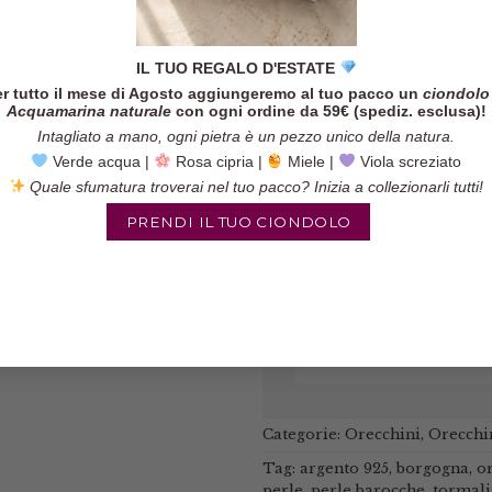
IL TUO REGALO D'ESTATE
r tutto il mese di Agosto aggiungeremo al tuo pacco un
ciondolo
Acquamarina naturale
con ogni ordine da 59€ (spediz. esclusa)!
Intagliato a mano, ogni pietra è un pezzo unico della natura.
Verde acqua |
Rosa cipria |
Miele |
Viola screziato
Quale sfumatura troverai nel tuo pacco? Inizia a collezionarli tutti!
PRENDI IL TUO CIONDOLO
Categorie:
Orecchini
,
Orecchin
Tag:
argento 925
,
borgogna
,
o
perle
,
perle barocche
,
tormal