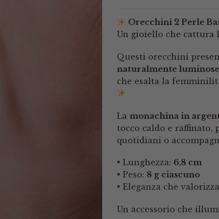
Orecchini 2 Perle B
Un gioiello che cattura 
Questi orecchini prese
naturalmente luminos
che esalta la femminilità
La
monachina in argent
tocco caldo e raffinato, 
quotidiani o accompag
• Lunghezza:
6,8 cm
• Peso:
8 g ciascuno
• Eleganza che valorizz
Un accessorio che illumi