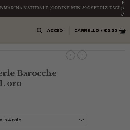
A NATURALE (ORDINE MIN.59€ SPEDIZ.ESCLUSA)
PEZZ
ACCEDI
CARRELLO /
€
0.00
erle Barocche
L oro
ezzo
e
tuale
5.00.