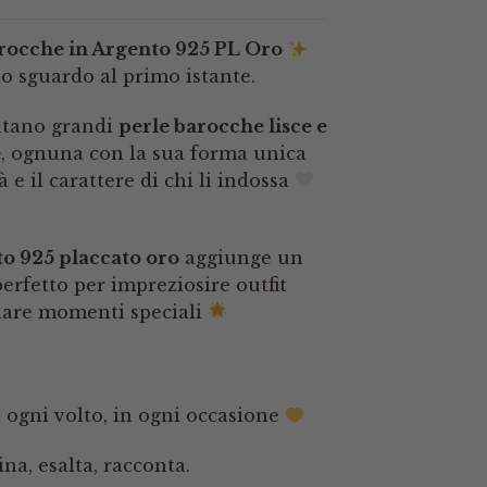
arocche in Argento 925 PL Oro
lo sguardo al primo istante.
ntano grandi
perle barocche lisce e
e
, ognuna con la sua forma unica
 e il carattere di chi li indossa
o 925 placcato oro
aggiunge un
perfetto per impreziosire outfit
nare momenti speciali
a ogni volto, in ogni occasione
na, esalta, racconta.