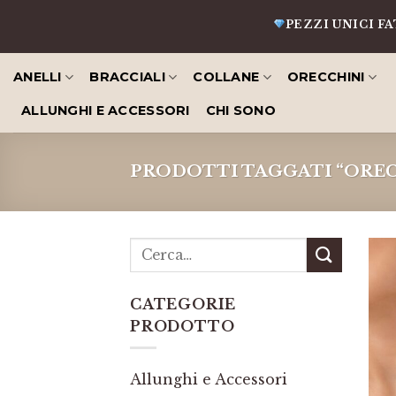
Salta
PEZZI UNICI FATTI 
al
contenuto
ANELLI
BRACCIALI
COLLANE
ORECCHINI
ALLUNGHI E ACCESSORI
CHI SONO
PRODOTTI TAGGATI “OREC
CATEGORIE
PRODOTTO
Allunghi e Accessori