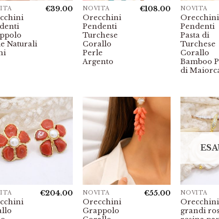
€
39.00
€
108.00
ITÀ
NOVITÀ
NOVITÀ
cchini
Orecchini
Orecchini
denti
Pendenti
Pendenti
ppolo
Turchese
Pasta di
e Naturali
Corallo
Turchese
hi
Perle
Corallo
Argento
Bamboo P
di Maiorc
ESA
€
204.00
€
55.00
ITÀ
NOVITÀ
NOVITÀ
cchini
Orecchini
Orecchini
allo
Grappolo
grandi ro