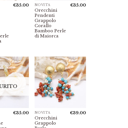
€
35.00
€
35.00
NOVITÀ
Orecchini
Pendenti
Grappolo
Corallo
Bamboo Perle
erle
di Maiorca
a
URITO
€
35.00
€
39.00
NOVITÀ
Orecchini
se
Grappolo