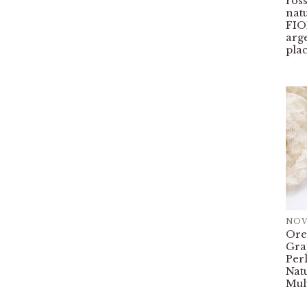
ros
nat
FIO
arg
pla
NOV
Ore
Gra
Perl
Natu
Mul