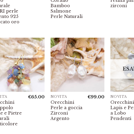
so
Corallo
resina pa
urale
Bamboo
zirconi
RI perle
Salmone
ento 925
Perle Naturali
ccato oro
ESA
€
65.00
€
99.00
ITÀ
NOVITÀ
NOVITÀ
cchini
Orecchini
Orecchini
ppolo
Perle a goccia
Lapis e Pe
e e Pietre
Zirconi
a Lobo
rali
Argento
Pendenti
ticolore