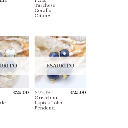
nna
Perle
Turchese
Corallo
Ottone
URITO
ESAURITO
€
25.00
€
25.00
NOVITÀ
Orecchini
rle
Lapis a Lobo
Pendenti