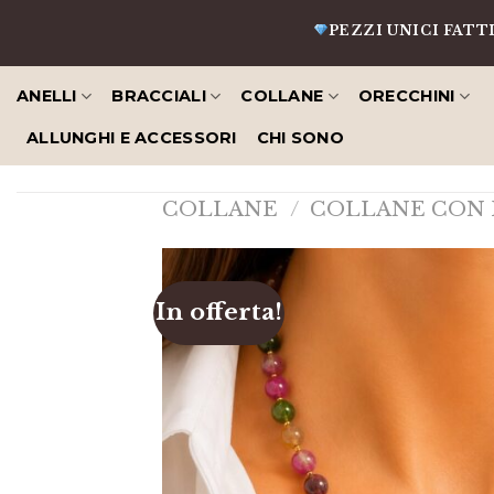
Salta
PEZZI UNICI FATTI A MANO
al
contenuto
ANELLI
BRACCIALI
COLLANE
ORECCHINI
ALLUNGHI E ACCESSORI
CHI SONO
COLLANE
/
COLLANE CON 
In offerta!