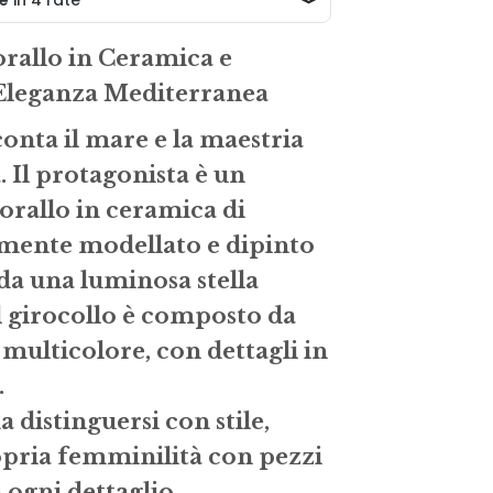
5.00.
rallo in Ceramica e
Eleganza Mediterranea
conta il mare e la maestria
a. Il protagonista è un
orallo in ceramica di
amente modellato e dipinto
da una luminosa stella
l girocollo è composto da
multicolore, con dettagli in
.
 distinguersi con stile,
opria femminilità con pezzi
n ogni dettaglio.