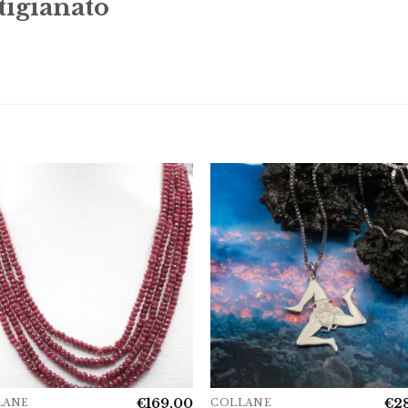
tigianato
€
169.00
€
2
LANE
COLLANE