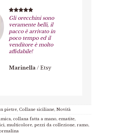
Gli orecchini sono
veramente belli, il
pacco è arrivato in
poco tempo ed il
venditore è molto
affidabile!
Marinella
/
Etsy
n pietre
,
Collane siciliane
,
Novità
amica
,
collana fatta a mano
,
ematite
,
ici
,
multicolore
,
pezzi da collezione
,
ramo
,
ormalina