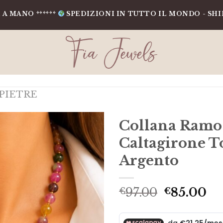
 ******
SPEDIZIONI IN TUTTO IL MONDO - SHIPPING 
PIETRE
Collana Ramo 
Caltagirone T
Argento
Il
Il
97.00
85.00
€
€
prezzo
pr
originale
at