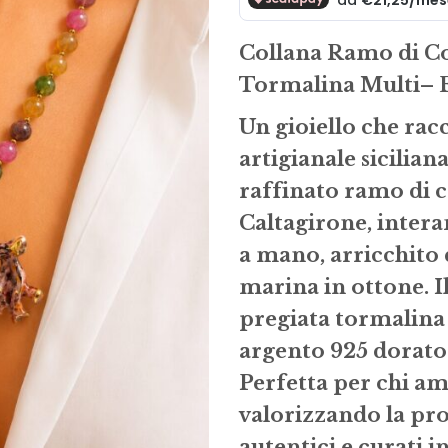
era:
è:
€97.00.
€8
Collana Ramo di Co
Tormalina
Multi
– 
Un gioiello che rac
artigianale sicilian
raffinato ramo di c
Caltagirone, inter
a mano, arricchito 
marina in ottone. I
pregiata tormalina 
argento 925 dorato
Perfetta per chi ama
valorizzando la pr
autentici e curati i