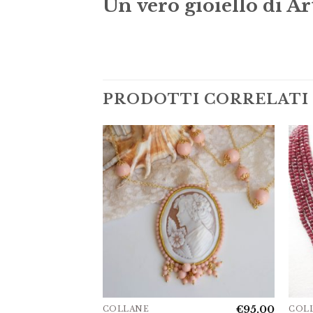
Un vero gioiello di Ar
PRODOTTI CORRELATI
€
75.00
€
95.00
COLLANE
COL