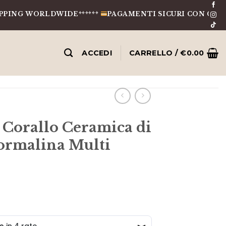
WORLDWIDE******
PAGAMENTI SICURI CON CARTE, BONI
ACCEDI
CARRELLO /
€
0.00
Corallo Ceramica di
ormalina Multi
ezzo
tuale