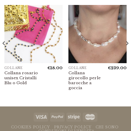
€
18.00
€
239.00
COLLANE
COLLANE
Collana rosario
Collana
unisex Cristalli
girocollo perle
Blu o Gold
barocche a
goccia
COOKIES POLICY
PRIVACY POLICY
CHI SONO