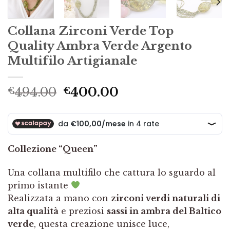
Collana Zirconi Verde Top
Quality Ambra Verde Argento
Multifilo Artigianale
Il
Il
494.00
400.00
€
€
prezzo
prezzo
originale
attuale
era:
è:
€494.00.
€400.00.
Collezione “Queen”
Una collana multifilo che cattura lo sguardo al
primo istante
Realizzata a mano con
zirconi verdi naturali di
alta qualità
e preziosi
sassi in ambra del Baltico
verde
, questa creazione unisce luce,