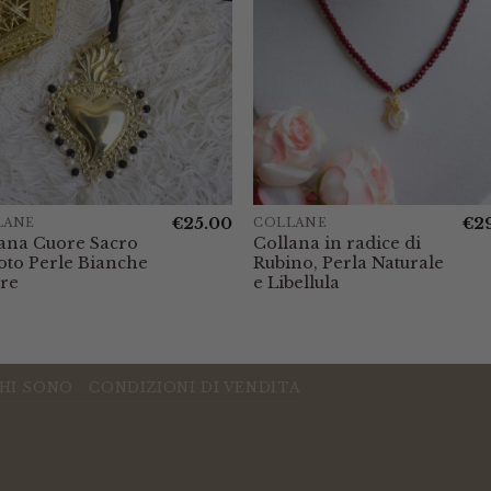
€
25.00
€
2
LANE
COLLANE
ana Cuore Sacro
Collana in radice di
oto Perle Bianche
Rubino, Perla Naturale
re
e Libellula
HI SONO
CONDIZIONI DI VENDITA