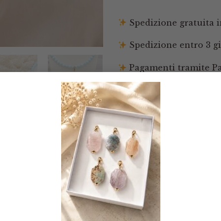
Spedizione gratuita in
Spedizione entro 3 gi
Pagamenti tramite Pay
Scalapay
Resi entro 14 giorni