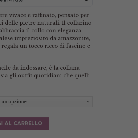
da
€50.00
ere vivace e raffinato, pensato per
a
i delle pietre naturali. Il collarino
€85.00
 abbraccia il collo con eleganza,
alese impreziosito da amazzonite,
 regala un tocco ricco di fascino e
acile da indossare, è la collana
sia gli outfit quotidiani che quelli
chese Stabilizzata 10mm con Pendente Nepalese Pietre 
I AL CARRELLO