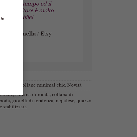
poco tempo ed il
venditore è molto
affidabile!
 in
Marinella
/
Etsy
n pietre
,
Collane minimal chic
,
Novità
gianale
,
collana di moda
,
collana di
 moda
,
gioielli di tendenza
,
nepalese
,
quarzo
e stabilizzata