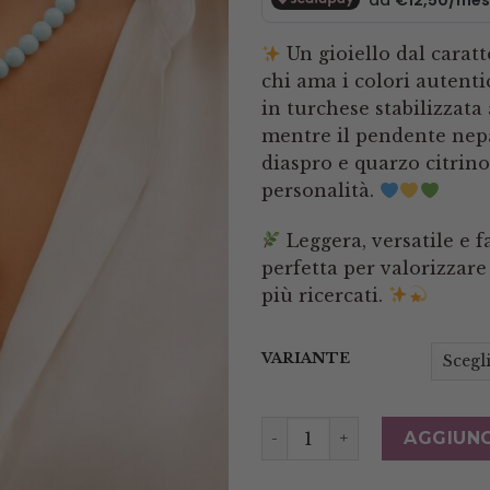
Un gioiello dal caratt
chi ama i colori autentic
in turchese stabilizzata
mentre il pendente nep
diaspro e quarzo citrino
personalità.
Leggera, versatile e f
perfetta per valorizzare 
più ricercati.
VARIANTE
Collana Collarino in Tur
AGGIUNG