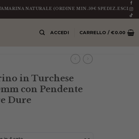
A NATURALE (ORDINE MIN.59€ SPEDIZ.ESCLUSA)
PEZZ
ACCEDI
CARRELLO /
€
0.00
rino in Turchese
10mm con Pendente
re Dure
Fascia
di
prezzo: