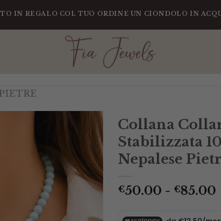
REGALO COL TUO ORDINE UN CIONDOLO IN ACQUAMARIN
PIETRE
Collana Colla
Stabilizzata 
Nepalese Piet
50.00
-
85.00
€
€