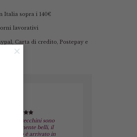
 Italia sopra i 140€
orni lavorativi
pal, Carta di credito, Postepay e
×
Gli orecchini sono
veramente belli, il
pacco è arrivato in