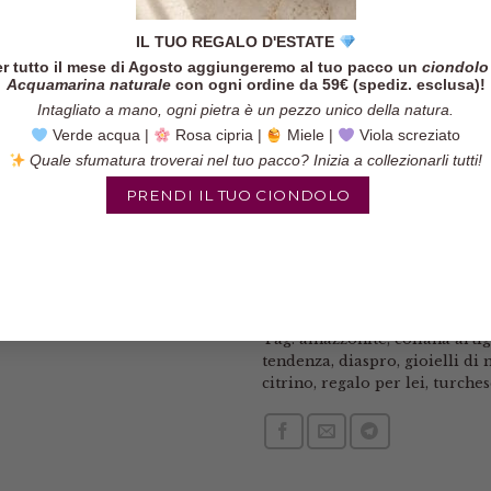
IL TUO REGALO D'ESTATE
r tutto il mese di Agosto aggiungeremo al tuo pacco un
ciondolo
Acquamarina naturale
con ogni ordine da 59€ (spediz. esclusa)!
Intagliato a mano, ogni pietra è un pezzo unico della natura.
Verde acqua |
Rosa cipria |
Miele |
Viola screziato
Quale sfumatura troverai nel tuo pacco? Inizia a collezionarli tutti!
PRENDI IL TUO CIONDOLO
COD:
N / A
Categorie:
Collane
,
Collane co
Tag:
amazzonite
,
collana arti
tendenza
,
diaspro
,
gioielli di
citrino
,
regalo per lei
,
turches