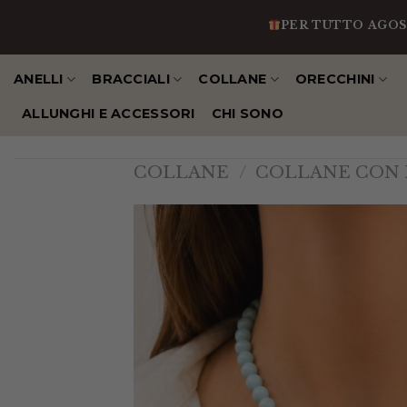
Salta
PER TUTTO AGOSTO IN 
al
contenuto
ANELLI
BRACCIALI
COLLANE
ORECCHINI
ALLUNGHI E ACCESSORI
CHI SONO
COLLANE
/
COLLANE CON 