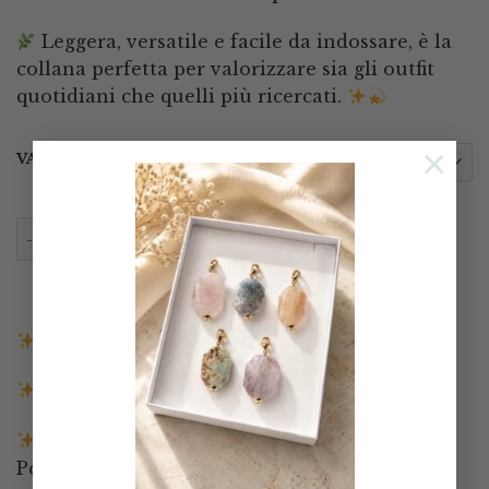
Leggera, versatile e facile da indossare, è la
collana perfetta per valorizzare sia gli outfit
quotidiani che quelli più ricercati.
×
VARIANTE
Collana Collarino in Turchese Stabilizzata con Pende
AGGIUNGI AL CARRELLO
Spedizione gratuita in Italia sopra i 140€
Spedizione entro 3 giorni lavorativi
Pagamenti tramite Paypal, Carta di credito,
Postepay e Scalapay