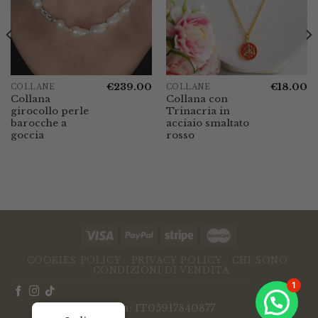
€
239.00
€
18.00
COLLANE
COLLANE
Collana
Collana con
girocollo perle
Trinacria in
barocche a
acciaio smaltato
goccia
rosso
COOKIES POLICY
PRIVACY POLICY
CHI SONO
CONDIZIONI DI VENDITA
1
P.Iva: IT05917840877