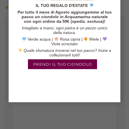
IL TUO REGALO D'ESTATE
Resi entro 14 giorni
Per tutto il mese di Agosto aggiungeremo al tuo
pacco un
ciondolo in Acquamarina naturale
con ogni ordine da 59€ (spediz. esclusa)!
Intagliato a mano, ogni pietra è un pezzo unico
della natura.
Verde acqua |
Rosa cipria |
Miele |
Viola screziato
Quale sfumatura troverai nel tuo pacco? Inizia a
collezionarli tutti!
PRENDI IL TUO CIONDOLO
Gli orecchini sono veramente belli,
il pacco è arrivato in poco tempo ed
il venditore è molto affidabile!
Marinella
/
Etsy