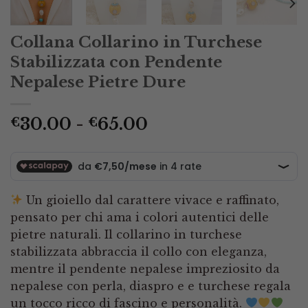
Collana Collarino in Turchese
Stabilizzata con Pendente
Nepalese Pietre Dure
Fascia
30.00
-
65.00
€
€
di
prezzo:
da
€30.00
Un gioiello dal carattere vivace e raffinato,
a
pensato per chi ama i colori autentici delle
€65.00
pietre naturali. Il collarino in turchese
stabilizzata abbraccia il collo con eleganza,
mentre il pendente nepalese impreziosito da
nepalese con perla, diaspro e e turchese regala
un tocco ricco di fascino e personalità.