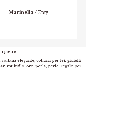
Marinella
/
Etsy
n pietre
,
collana elegante
,
collana per lei
,
gioielli
mar
,
multifilo
,
oro
,
perla
,
perle
,
regalo per