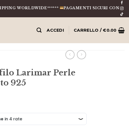
 WORLDWIDE******
PAGAMENTI SICURI CON CARTE, BON
ACCEDI
CARRELLO /
€
0.00
filo Larimar Perle
to 925