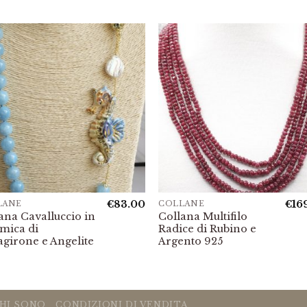
€
83.00
€
16
LANE
COLLANE
ana Cavalluccio in
Collana Multifilo
mica di
Radice di Rubino e
agirone e Angelite
Argento 925
.
HI SONO
CONDIZIONI DI VENDITA