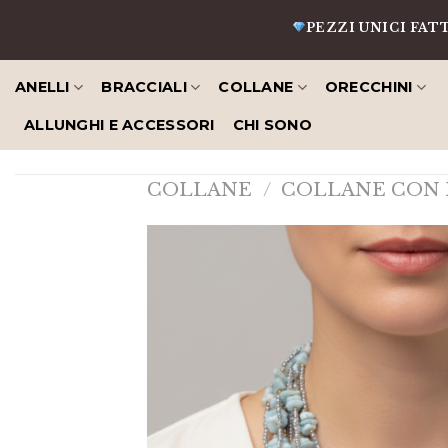
Salta
PEZZI UNICI FATTI A MAN
al
contenuto
ANELLI
BRACCIALI
COLLANE
ORECCHINI
ALLUNGHI E ACCESSORI
CHI SONO
COLLANE
/
COLLANE CON 