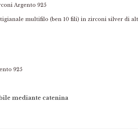
irconi Argento 925
gianale multifilo (ben 10 fili) in zirconi silver di al
gento 925
ile mediante catenina