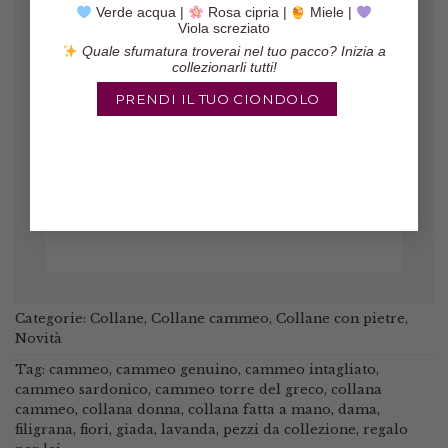
Verde acqua |
Rosa cipria |
Miele |
Viola screziato
Quale sfumatura troverai nel tuo pacco? Inizia a
Gli orecchini sono veramente belli,
collezionarli tutti!
il pacco è arrivato in poco tempo ed
il venditore è molto affidabile!
PRENDI IL TUO CIONDOLO
Marinella
/
Etsy
Categorie:
Collane
,
Collane cammeo
,
Collane con pietre
,
Novità
Tag:
cammeo
,
cammeo genuino
,
cammeo intagliato
,
cammeo sardonico
,
cammeo torre del greco
,
collana
cammeo
,
collana donna
,
collana fatta a mano
,
dama
,
filigrana
,
fiori
,
giada
,
lavanda
,
pezzi da collezione
,
regalo