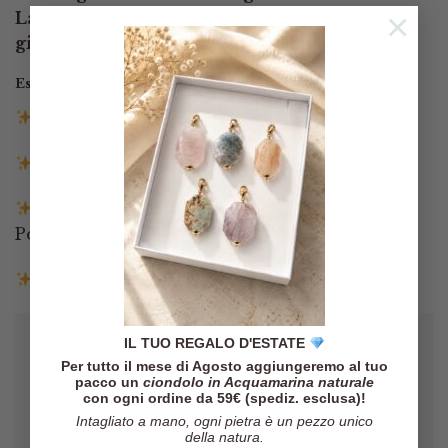
×
La chiusura in ottone filigranato completa un
gioiello ricco di fascino e cura nei dettagli
Esaurito
Spedizione gratuita in Italia sopra i 140€
Spedizione entro 3 giorni lavorativi
Pagamenti tramite Paypal, Carta di credito,
Postepay e Scalapay
Resi entro 14 giorni
IL TUO REGALO D'ESTATE
Per tutto il mese di Agosto aggiungeremo al tuo
pacco un
ciondolo in Acquamarina naturale
con ogni ordine da 59€ (spediz. esclusa)!
Intagliato a mano, ogni pietra è un pezzo unico
della natura.