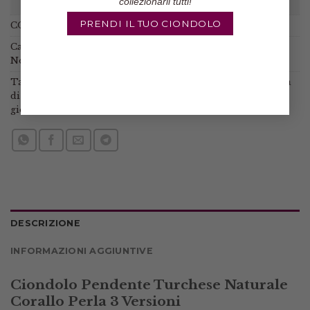
collezionarli tutti!
PRENDI IL TUO CIONDOLO
COD:
N / A
Categorie:
Collane
,
Collane cammeo
,
Collane con pietre
,
Novità
,
Spille Pendenti Ciondoli
Tag:
bamboo
,
collana artigianale
,
collana di moda
,
collana
di tendenza
,
collana in argento
,
corallo
,
gioielli di moda
,
gioielli di tendenza
,
perla
,
perle
,
regalo per lei
,
turchese
DESCRIZIONE
INFORMAZIONI AGGIUNTIVE
Ciondolo Pendente Turchese Naturale
Corallo Perla 3 Versioni