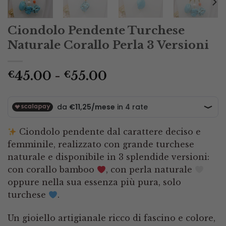
Ciondolo Pendente Turchese
Naturale Corallo Perla 3 Versioni
Fascia
45.00
-
55.00
€
€
di
prezzo:
da
€45.00
Ciondolo pendente dal carattere deciso e
a
femminile, realizzato con grande turchese
€55.00
naturale e disponibile in 3 splendide versioni:
con corallo bamboo
, con perla naturale
oppure nella sua essenza più pura, solo
turchese
.
Un gioiello artigianale ricco di fascino e colore,