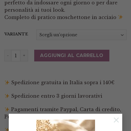
perfetto da indossare ogni giorno o per dare
personalità ai tuoi look.
Completo di pratico moschettone in acciaio
VARIANTE
Ciondolo Pendente Turchese Naturale Corallo Perla 3
AGGIUNGI AL CARRELLO
Spedizione gratuita in Italia sopra i 140€
Spedizione entro 3 giorni lavorativi
Pagamenti tramite Paypal, Carta di credito,
×
Postepay e Scalapay
Resi entro 14 giorni