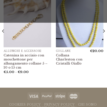
€
20.00
ALLUNGHI E ACCESSORI
COLLANE
Catenina in acciaio con
Collana
moschettone per
Charleston con
allungamento collane 5 –
Cristalli Giallo
10 o 15 cm
Fascia
€
5.00
-
€
9.00
di
prezzo:
da
€5.00
a
€9.00
COOKIES POLICY
PRIVACY POLICY
CHI SONO