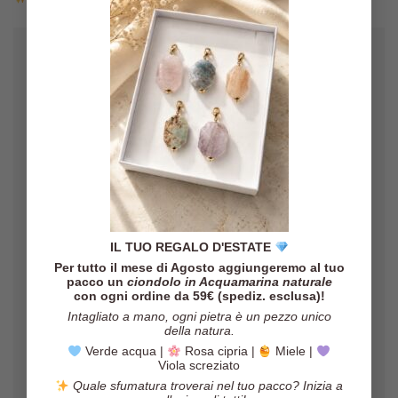
Uno
Gli orecchini sono veramente belli,
aver mai
il pacco è arrivato in poco tempo ed
così belli!
il venditore è molto affidabile!
per
IL TUO REGALO D'ESTATE
Marinella
/
Etsy
Per tutto il mese di Agosto aggiungeremo al tuo
pacco un
ciondolo in Acquamarina naturale
con ogni ordine da 59€ (spediz. esclusa)!
Intagliato a mano, ogni pietra è un pezzo unico
della natura.
Verde acqua |
Rosa cipria |
Miele |
Viola screziato
Quale sfumatura troverai nel tuo pacco? Inizia a