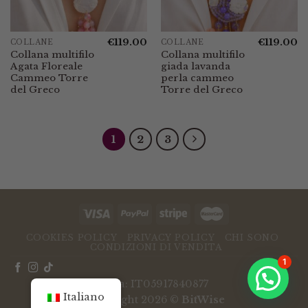
€
119.00
€
119.00
COLLANE
COLLANE
Collana multifilo
Collana multifilo
Agata Floreale
giada lavanda
Cammeo Torre
perla cammeo
del Greco
Torre del Greco
1
2
3
COOKIES POLICY
PRIVACY POLICY
CHI SONO
CONDIZIONI DI VENDITA
1
P.Iva: IT05917840877
Italiano
Copyright 2026 ©
BitWise