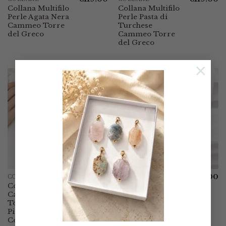
Collana Multifilo
Collana Multifilo
Perle Agata Nera
Perle Pasta di
Cammeo Torre
Turchese
del Greco
Cammeo Torre
del Greco
×
ESAURITO
€
85.00
€
85.00
COLLANE
COLLANE
Collana Onice
Collana Giada
Cammeo di
Cobalto Cammeo
Torre del Greco
di Torre del
Piastra Perle
Greco Piastra
Corallo
Perle Corallo