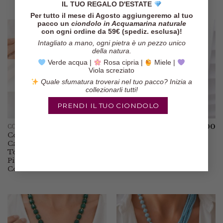
IL TUO REGALO D'ESTATE
Per tutto il mese di Agosto aggiungeremo al tuo
pacco un
ciondolo in Acquamarina naturale
con ogni ordine da 59€ (spediz. esclusa)!
Intagliato a mano, ogni pietra è un pezzo unico
della natura.
Verde acqua |
Rosa cipria |
Miele |
Viola screziato
ESAURITO
Quale sfumatura troverai nel tuo pacco? Inizia a
collezionarli tutti!
PRENDI IL TUO CIONDOLO
€
85.00
€
85.00
COLLANE
COLLANE
Collana Kunzite
Collana Giada
Cammeo di
Verde Cammeo
Torre del Greco
di Torre del
Piastra Perle
Greco Piastra
Corallo
Corallo