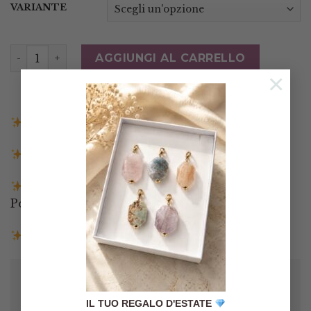
VARIANTE
Orecchini Turchese Afgano Perle Argento 925 TQ qua
AGGIUNGI AL CARRELLO
×
Spedizione gratuita in Italia sopra i 140€
Spedizione entro 3 giorni lavorativi
Pagamenti tramite Paypal, Carta di credito,
Postepay e Scalapay
Resi entro 14 giorni
IL TUO REGALO D'ESTATE