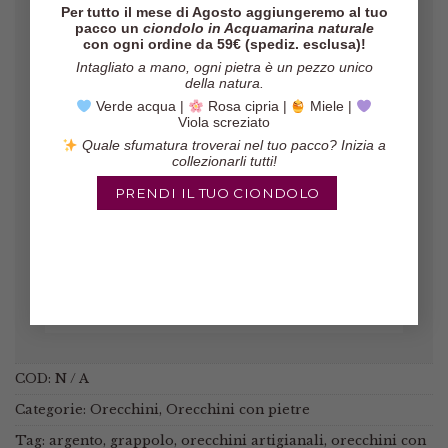
Per tutto il mese di Agosto aggiungeremo al tuo
pacco un
ciondolo in Acquamarina naturale
con ogni ordine da 59€ (spediz. esclusa)!
Intagliato a mano, ogni pietra è un pezzo unico
della natura.
Verde acqua |
Rosa cipria |
Miele |
Gli orecchini sono veramente belli,
Viola screziato
il pacco è arrivato in poco tempo ed
il venditore è molto affidabile!
Quale sfumatura troverai nel tuo pacco? Inizia a
collezionarli tutti!
Marinella
/
Etsy
PRENDI IL TUO CIONDOLO
COD:
N / A
Categorie:
Orecchini
,
Orecchini con pietre
Tag:
argento
,
grappolo
,
orecchini artigianali
,
orecchini con