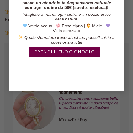
pacco un
ciondolo in Acquamarina naturale
con ogni ordine da 59€ (spediz. esclusa)!
Pagamenti tramite Paypal, Carta di credito,
Intagliato a mano, ogni pietra è un pezzo unico
Postepay e Scalapay
della natura.
Verde acqua |
Rosa cipria |
Miele |
Viola screziato
Resi entro 14 giorni
Quale sfumatura troverai nel tuo pacco? Inizia a
collezionarli tutti!
PRENDI IL TUO CIONDOLO
Gli orecchini sono veramente belli,
il pacco è arrivato in poco tempo ed
il venditore è molto affidabile!
Marinella
/
Etsy