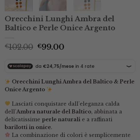
Orecchini Lunghi Ambra del
Baltico e Perle Onice Argento
Il
Il
102.00
99.00
€
€
prezzo
prezzo
originale
attuale
era:
è:
€102.00.
€99.00.
Orecchini Lunghi Ambra del Baltico & Perle
Onice Argento
Lasciati conquistare dall’eleganza calda
dell’
Ambra naturale del Baltico
, abbinata a
delicatissime
perle naturali
e a raffinati
barilotti in onice
.
La combinazione di colori è semplicemente