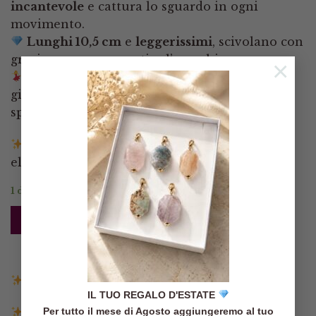
incantevole
e cattura lo sguardo in ogni
movimento.
Lunghi 10,5 cm
e
leggerissimi
, scivolano con
grazia senza appesantire l’orecchio.
×
Perfetti per illuminare ogni momento della
giornata, dal caffè tra amiche a una serata
speciale.
Un dettaglio di stile che parla di te, con
eleganza e femminilità.
1 disponibili
AGGIUNGI AL CARRELLO
Spedizione gratuita in Italia sopra i 140€
IL TUO REGALO D'ESTATE
Spedizione entro 3 giorni lavorativi
Per tutto il mese di Agosto aggiungeremo al tuo