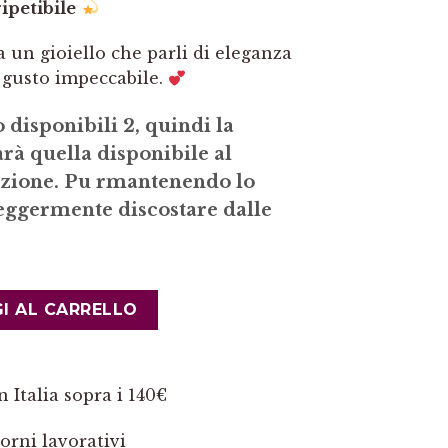
ipetibile
a un gioiello che parli di eleganza
e gusto impeccabile.
isponibili 2, quindi la
rà quella disponibile al
zione. Pu rmantenendo lo
leggermente discostare dalle
rocche Ambra del Baltico Argento 925 quantità
I AL CARRELLO
 Italia sopra i 140€
orni lavorativi