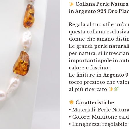
Collana Perle Natura
in Argento 925 Oro Pla
Regala al tuo stile un’a
questa collana esclusiva
donne che amano disting
Le grandi
perle natural
per natura, si intrecc
importanti spole in aut
calore e fascino.
Le finiture in
Argento 9
tocco prezioso che valor
al più ricercato
Caratteristiche
• Materiali: Perle Natur
• Colore: Multitone cal
• Lunghezza: regolabile