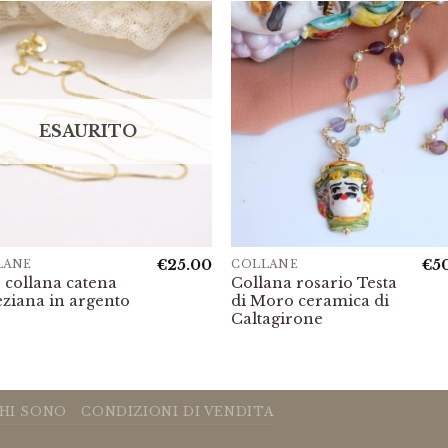
ESAURITO
€
25.00
€
5
LANE
COLLANE
 collana catena
Collana rosario Testa
ziana in argento
di Moro ceramica di
Caltagirone
HI SONO
CONDIZIONI DI VENDITA