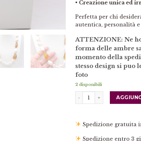
•
Creazione unica ed irr
Perfetta per chi desider
autentica, personalità 
ATTENZIONE: Ne ho d
forma delle ambre sa
momento della spedi
stesso design si puo 
foto
2 disponibili
Collana Perle Naturali Ba
AGGIUNG
Spedizione gratuita in
Spedizione entro 3 gi