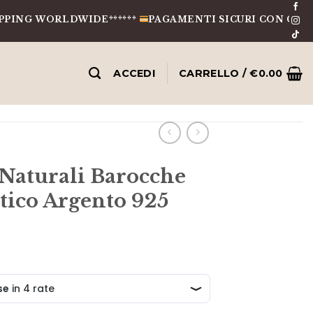
 WORLDWIDE******
PAGAMENTI SICURI CON CARTE, BON
ACCEDI
CARRELLO /
€
0.00
 Naturali Barocche
tico Argento 925