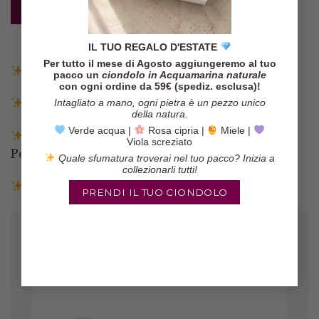
AGGIUNGI AL CARRELLO
IL TUO REGALO D'ESTATE
Per tutto il mese di Agosto aggiungeremo al tuo
Spedizione gratuita in Italia sopra i 140€
pacco un
ciondolo in Acquamarina naturale
con ogni ordine da 59€ (spediz. esclusa)!
Spedizione entro 3 giorni lavorativi
Intagliato a mano, ogni pietra è un pezzo unico
della natura.
Verde acqua |
Rosa cipria |
Miele |
Pagamenti tramite Paypal, Carta di credito,
Viola screziato
Postepay e Scalapay
Quale sfumatura troverai nel tuo pacco? Inizia a
collezionarli tutti!
Resi entro 14 giorni
PRENDI IL TUO CIONDOLO