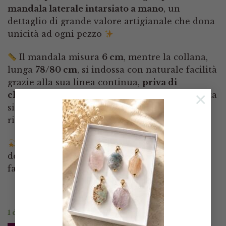
mandala laterale intarsiato a mano
, un
dettaglio di grande valore artigianale che dona
unicità ad ogni pezzo
Il mandala misura
6 cm
, mentre la collana,
lunga
78/80 cm
, si indossa con naturale facilità
grazie alla sua linea continua,
priva di
×
chiusura
: perfetta per completare con eleganza
sia un look quotidiano che un outfit più
ricercato
Una creazione pensata per chi ama la
delicatezza, i dettagli curati e i gioielli che
fanno sentire speciali.
1 disponibili