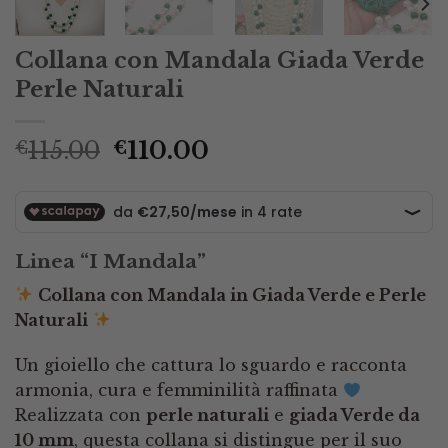
Collana con Mandala Giada Verde
Perle Naturali
Il
Il
115.00
110.00
€
€
prezzo
prezzo
originale
attuale
era:
è:
€115.00.
€110.00.
Linea “I Mandala”
Collana con Mandala in Giada Verde e Perle
Naturali
Un gioiello che cattura lo sguardo e racconta
armonia, cura e femminilità raffinata
Realizzata con
perle naturali
e
giada Verde da
10 mm
, questa collana si distingue per il suo