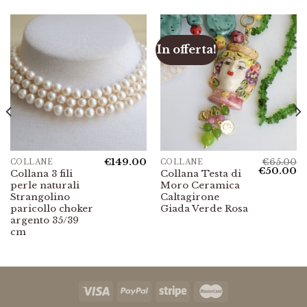
In offerta!
€
149.00
€
65.00
COLLANE
COLLANE
Il
Il
€
50.00
Collana 3 fili
Collana Testa di
prezzo
p
perle naturali
Moro Ceramica
originale
at
era:
è:
Strangolino
Caltagirone
€65.00.
€5
paricollo choker
Giada Verde Rosa
argento 35/39
cm