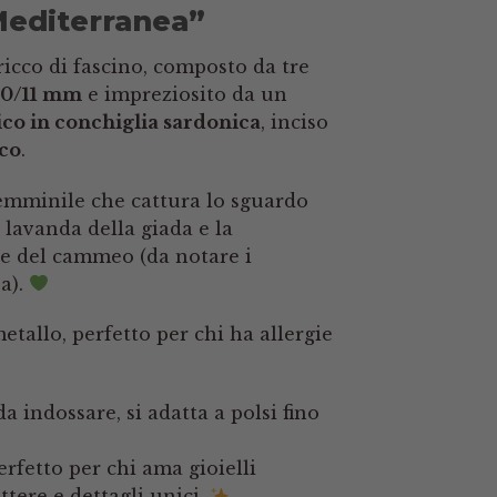
Mediterranea”
ricco di fascino, composto da tre
10/11 mm
e impreziosito da un
o in conchiglia sardonica
, inciso
co
.
femminile che cattura lo sguardo
l lavanda della giada e la
one del cammeo (da notare i
sa).
tallo, perfetto per chi ha allergie
a indossare, si adatta a polsi fino
erfetto per chi ama gioielli
attere e dettagli unici.