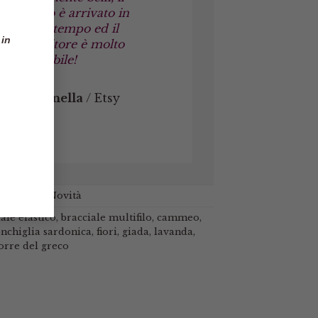
pacco è arrivato in
poco tempo ed il
 in
venditore è molto
affidabile!
Marinella
/
Etsy
i cammeo
,
Novità
ale elastico
,
bracciale multifilo
,
cammeo
,
nchiglia sardonica
,
fiori
,
giada
,
lavanda
,
orre del greco