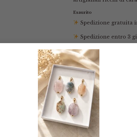
Esaurito
Spedizione gratuita in
Spedizione entro 3 gi
Pagamenti tramite Pay
Scalapay
Resi entro 14 giorni