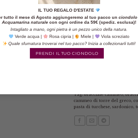
IL TUO REGALO D'ESTATE
r tutto il mese di Agosto aggiungeremo al tuo pacco un
ciondolo
Acquamarina naturale
con ogni ordine da 59€ (spediz. esclusa)!
Intagliato a mano, ogni pietra è un pezzo unico della natura.
Verde acqua |
Rosa cipria |
Miele |
Viola screziato
Quale sfumatura troverai nel tuo pacco? Inizia a collezionarli tutti!
PRENDI IL TUO CIONDOLO
Categorie:
Bracciali
,
Braccial
Tag:
bracciale cammeo
,
bracci
cammeo di torre del greco
,
co
pasta di turchese
,
sardonico
,
t