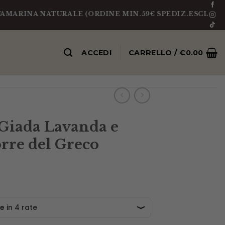
A NATURALE (ORDINE MIN.59€ SPEDIZ.ESCLUSA)
PEZ
ACCEDI
CARRELLO /
€
0.00
 Giada Lavanda e
rre del Greco