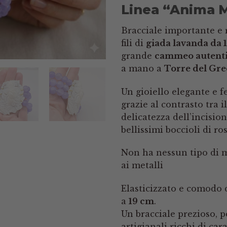
Linea “Anima 
Bracciale importante e 
fili di
giada lavanda da 
grande
cammeo autentic
a mano a
Torre del Gre
Un gioiello elegante e 
grazie al contrasto tra i
delicatezza dell’incisi
bellissimi boccioli di ro
Non ha nessun tipo di me
ai metalli
Elasticizzato e comodo d
a
19 cm
.
Un bracciale prezioso, p
artigianali ricchi di car