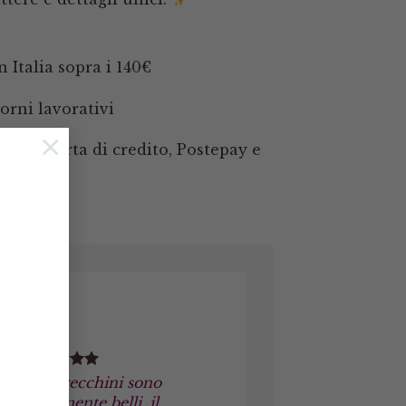
 Italia sopra i 140€
orni lavorativi
×
pal, Carta di credito, Postepay e
Gli orecchini sono
veramente belli, il