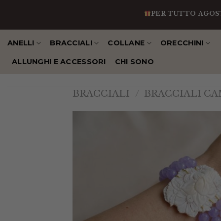
Salta
PER TUTTO AGOSTO IN 
al
contenuto
ANELLI
BRACCIALI
COLLANE
ORECCHINI
ALLUNGHI E ACCESSORI
CHI SONO
BRACCIALI
/
BRACCIALI C