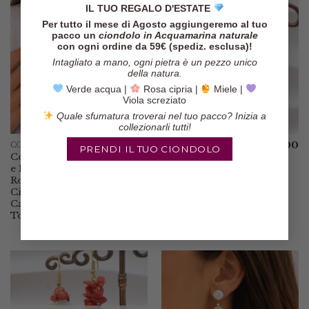
€39.00
€105.00
IL TUO REGALO D'ESTATE
a
€105.00
Per tutto il mese di Agosto aggiungeremo al tuo
pacco un
ciondolo in Acquamarina naturale
con ogni ordine da 59€ (spediz. esclusa)!
Intagliato a mano, ogni pietra è un pezzo unico
della natura.
Verde acqua |
Rosa cipria |
Miele |
Viola screziato
Quale sfumatura troverai nel tuo pacco? Inizia a
collezionarli tutti!
€
109.00
€
55.00
COLLANE
NOVITÀ
PRENDI IL TUO CIONDOLO
Collana Peridoti
Orecchini Pasta
e Perle a
di Turchese
Rosario
Cavalluccio
Ciondolo
Marino Argento
Cammeo di
Pendenti
Torre del Greco