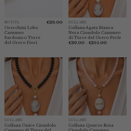
€
39.00
NOVITÀ
COLLANE
Orecchini Lobo
Collana Agata Bianca
Cammeo
Nera Ciondolo Cammeo
Sardonico Torre
di Torre del Greco Perle
del Greco Fiori
Fascia
€
39.00
-
€
105.00
di
prezzo:
da
€39.00
a
€105.00
COLLANE
COLLANE
Collana Onice Ciondolo
Collana Quarzo Rosa
Cammeo di Torre del
Ciondolo Cammeo