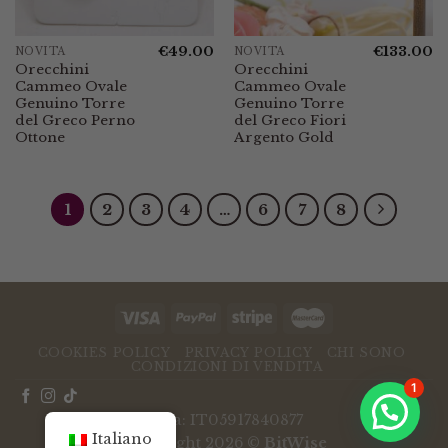
€
49.00
€
133.00
NOVITÀ
NOVITÀ
Orecchini
Orecchini
Cammeo Ovale
Cammeo Ovale
Genuino Torre
Genuino Torre
del Greco Perno
del Greco Fiori
Ottone
Argento Gold
1
2
3
4
…
6
7
8
COOKIES POLICY
PRIVACY POLICY
CHI SONO
CONDIZIONI DI VENDITA
1
P.Iva: IT05917840877
Italiano
Copyright 2026 ©
BitWise