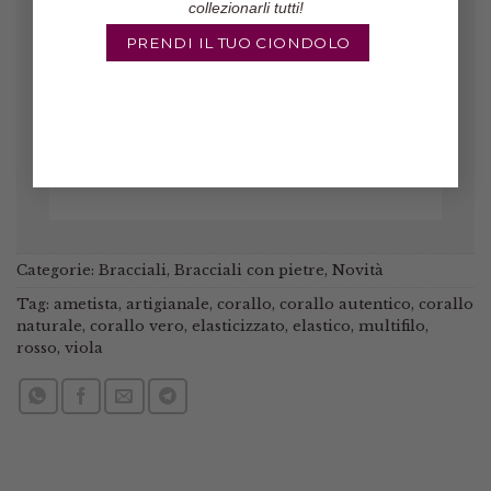
collezionarli tutti!
il venditore è molto affidabile!
PRENDI IL TUO CIONDOLO
Marinella
/
Etsy
Categorie:
Bracciali
,
Bracciali con pietre
,
Novità
Tag:
ametista
,
artigianale
,
corallo
,
corallo autentico
,
corallo
naturale
,
corallo vero
,
elasticizzato
,
elastico
,
multifilo
,
rosso
,
viola