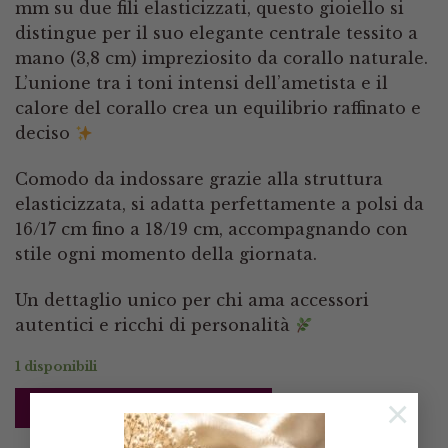
mm su due fili elasticizzati, questo gioiello si
distingue per il suo elegante centrale tessito a
mano (3,8 cm) impreziosito da corallo naturale.
L’unione tra i toni intensi dell’ametista e il
calore del corallo crea un equilibrio raffinato e
deciso
Comodo da indossare grazie alla struttura
elasticizzata, si adatta perfettamente a polsi da
16/17 cm fino a 18/19 cm, accompagnando con
stile ogni momento della giornata.
Un dettaglio unico per chi ama accessori
autentici e ricchi di personalità
1 disponibili
×
AGGIUNGI AL CARRELLO