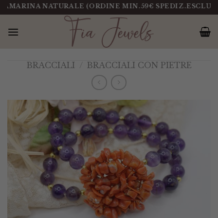
Salta
ARINA NATURALE (ORDINE MIN.59€ SPEDIZ.ESCLUSA)
al
contenuto
BRACCIALI
/
BRACCIALI CON PIETRE