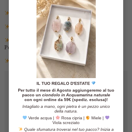
Spedizione gratuita in Italia sopra i 140€
Spedizione entro 3 giorni lavorativi
Pagamenti tramite Paypal, Carta di credito,
Postepay e Scalapay
Resi entro 14 giorni
IL TUO REGALO D'ESTATE
Per tutto il mese di Agosto aggiungeremo al tuo
pacco un
ciondolo in Acquamarina naturale
con ogni ordine da 59€ (spediz. esclusa)!
Intagliato a mano, ogni pietra è un pezzo unico
della natura.
Verde acqua |
Rosa cipria |
Miele |
Viola screziato
Gli orecchini sono veramente belli,
Quale sfumatura troverai nel tuo pacco? Inizia a
il pacco è arrivato in poco tempo ed