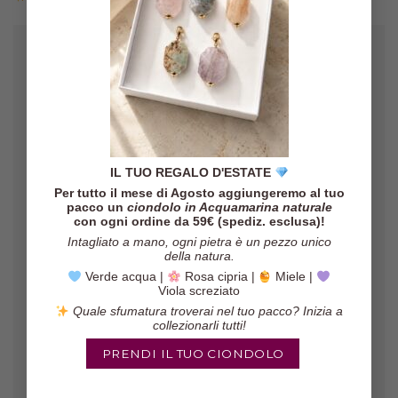
IL TUO REGALO D'ESTATE
Gli orecchini sono veramente belli,
Per tutto il mese di Agosto aggiungeremo al tuo
il pacco è arrivato in poco tempo ed
pacco un
ciondolo in Acquamarina naturale
il venditore è molto affidabile!
con ogni ordine da 59€ (spediz. esclusa)!
Intagliato a mano, ogni pietra è un pezzo unico
Marinella
/
Etsy
della natura.
Verde acqua |
Rosa cipria |
Miele |
Viola screziato
Quale sfumatura troverai nel tuo pacco? Inizia a
collezionarli tutti!
PRENDI IL TUO CIONDOLO