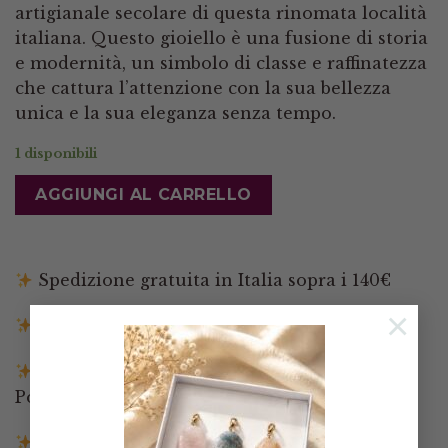
artigianale secolare di questa rinomata località
italiana. Questo gioiello è una fusione di storia
e modernità, un simbolo di classe e raffinatezza
che cattura l’attenzione con la sua bellezza
unica e la sua eleganza senza tempo.
1 disponibili
AGGIUNGI AL CARRELLO
Spedizione gratuita in Italia sopra i 140€
×
Spedizione entro 3 giorni lavorativi
Pagamenti tramite Paypal, Carta di credito,
Postepay e Scalapay
Resi entro 14 giorni