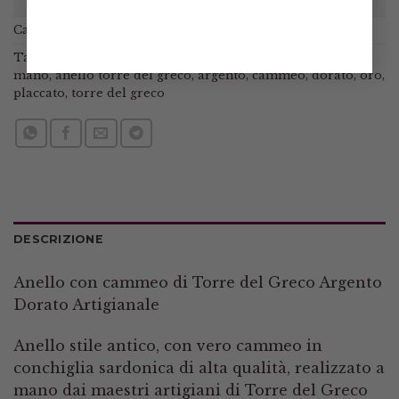
Categorie:
Anelli
,
Anelli cammeo
Tag:
925
,
anello artigianale
,
anello cammeo
,
anello fatto a
mano
,
anello torre del greco
,
argento
,
cammeo
,
dorato
,
oro
,
placcato
,
torre del greco
DESCRIZIONE
Anello con cammeo di Torre del Greco Argento
Dorato Artigianale
Anello stile antico, con vero cammeo in
conchiglia sardonica di alta qualità, realizzato a
mano dai maestri artigiani di Torre del Greco