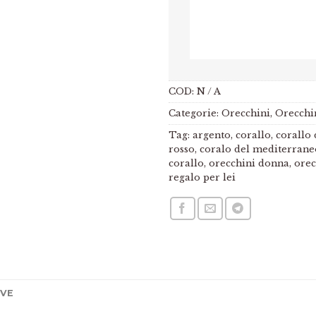
COD:
N / A
Categorie:
Orecchini
,
Orecchin
Tag:
argento
,
corallo
,
corallo
rosso
,
coralo del mediterrane
corallo
,
orecchini donna
,
orec
regalo per lei
IVE