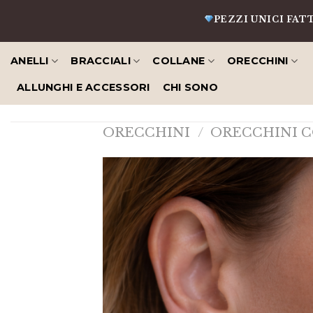
Salta
PEZZI UNICI FATTI A MANO
al
contenuto
ANELLI
BRACCIALI
COLLANE
ORECCHINI
ALLUNGHI E ACCESSORI
CHI SONO
ORECCHINI
/
ORECCHINI C