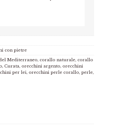
i con pietre
 del Mediterraneo
,
corallo naturale
,
corallo
o
,
Curata
,
orecchini argento
,
orecchini
chini per lei
,
orecchini perle corallo
,
perle
,