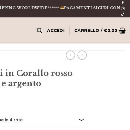
WORLDWIDE******
PAGAMENTI SICURI CON CARTE, BON
ACCEDI
CARRELLO /
€
0.00
i in Corallo rosso
a e argento