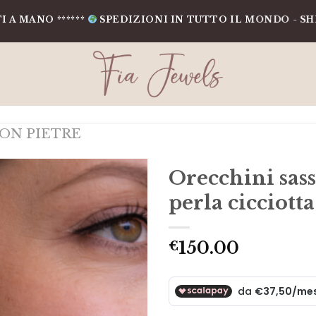
 ******
SPEDIZIONI IN TUTTO IL MONDO - SHIPPING 
ON PIETRE
Orecchini sass
perla cicciott
150.00
€