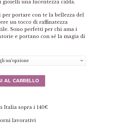
 gioielli una lucentezza calda.
 per portare con te la bellezza del
re un tocco di raffinatezza
tile. Sono perfetti per chi ama i
storie e portano con sé la magia di
 rosso perla cicciotta e argento quantità
I AL CARRELLO
 Italia sopra i 140€
orni lavorativi