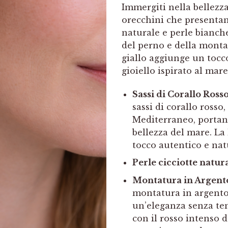
Immergiti nella bellezz
orecchini che presentano
naturale e perle bianch
del perno e della monta
giallo aggiunge un tocc
gioiello ispirato al mare
Sassi di Corallo Ross
sassi di corallo rosso
Mediterraneo, portano
bellezza del mare. La
tocco autentico e nat
Perle cicciotte natura
Montatura in Argento
montatura in argento 
un’eleganza senza te
con il rosso intenso 