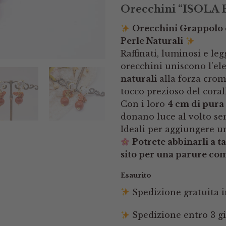
Orecchini “ISOLA
Orecchini Grappolo c
Perle Naturali
Raffinati, luminosi e le
orecchini uniscono l’el
naturali
alla forza croma
tocco prezioso del coral
Con i loro
4 cm di pura
donano luce al volto se
Ideali per aggiungere un
Potrete abbinarli a t
sito per una parure comp
Esaurito
Spedizione gratuita in
Spedizione entro 3 gi