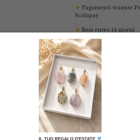
Pagamenti tramite Pay
Scalapay
Resi entro 14 giorni
Tutto okay sia nella
qualità dell'oggetto
acquistato sia nella
spedizione. Negozio
consigliato!
Rossi
/
Etsy
IL TUO REGALO D'ESTATE