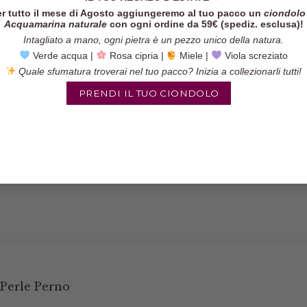
r tutto il mese di Agosto aggiungeremo al tuo pacco un
ciondolo
Acquamarina naturale
con ogni ordine da 59€ (spediz. esclusa)!
Intagliato a mano, ogni pietra è un pezzo unico della natura.
Verde acqua |
Rosa cipria |
Miele |
Viola screziato
Quale sfumatura troverai nel tuo pacco? Inizia a collezionarli tutti!
Categorie:
Orecchini
,
Orecchin
PRENDI IL TUO CIONDOLO
Tag:
corallo
,
orecchini artigia
pietre
,
orecchini perla
,
orecch
naturale
,
perle naturali
,
rosso
 Perle Perno