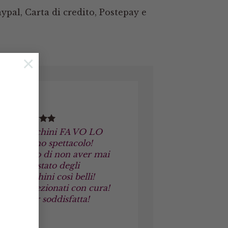
pal, Carta di credito, Postepay e
×
Orecchini FA VO LO
SI! Uno spettacolo!
Credo di non aver mai
acquistato degli
orecchini così belli!
Confezionati con cura!
Super soddisfatta!