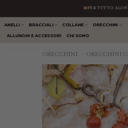
Salta
PER TUTTO AGOSTO IN 
al
contenuto
ANELLI
BRACCIALI
COLLANE
ORECCHINI
ALLUNGHI E ACCESSORI
CHI SONO
ORECCHINI
/
ORECCHINI C