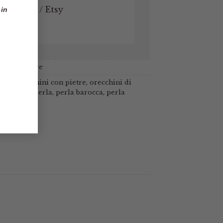
Ester
/
Etsy
 in
i con pietre
nali
,
orecchini con pietre
,
orecchini di
ini perle
,
perla
,
perla barocca
,
perla
,
turchese