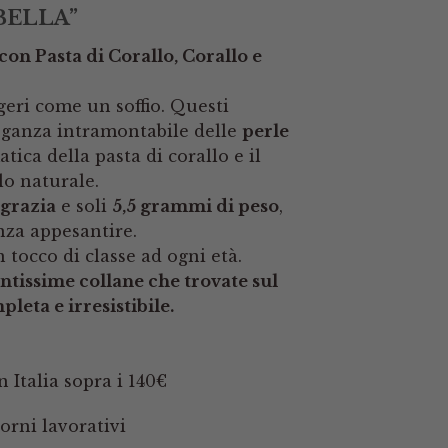
 BELLA”
on Pasta di Corallo, Corallo e
ggeri come un soffio. Questi
eganza intramontabile delle
perle
tica della pasta di corallo e il
lo naturale.
 grazia
e soli
5,5 grammi di peso
,
nza appesantire.
 tocco di classe ad ogni età.
antissime collane che trovate sul
leta e irresistibile.
 Italia sopra i 140€
orni lavorativi