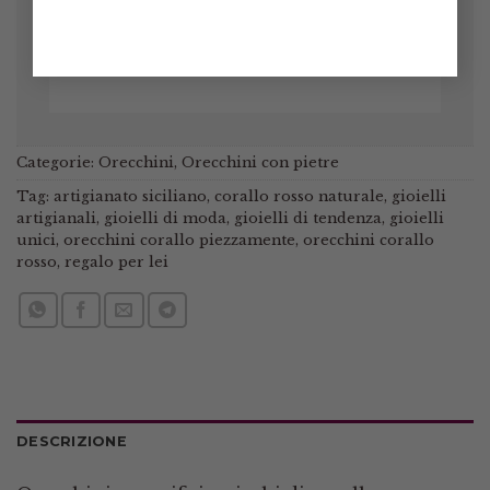
Categorie:
Orecchini
,
Orecchini con pietre
Tag:
artigianato siciliano
,
corallo rosso naturale
,
gioielli
artigianali
,
gioielli di moda
,
gioielli di tendenza
,
gioielli
unici
,
orecchini corallo piezzamente
,
orecchini corallo
rosso
,
regalo per lei
DESCRIZIONE