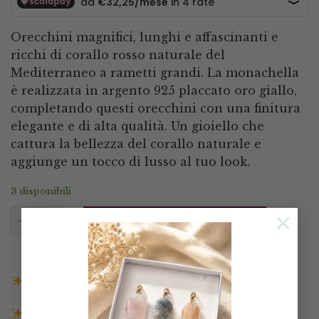
Orecchini magnifici, lunghi e affascinanti e
ricchi di corallo rosso naturale del
Mediterraneo a rametti grandi. La monachella
è realizzata in argento 925 placcato oro giallo,
completando questi orecchini con una finitura
elegante e di alta qualità. Un gioiello che
cattura la bellezza del corallo naturale e
aggiunge un tocco di lusso al tuo look.
3 disponibili
Orecchini corallo rosso Mediterraneo e argento 925 
×
AGGIUNGI AL CARRELLO
Spedizione gratuita in Italia sopra i 140€
Spedizione entro 3 giorni lavorativi