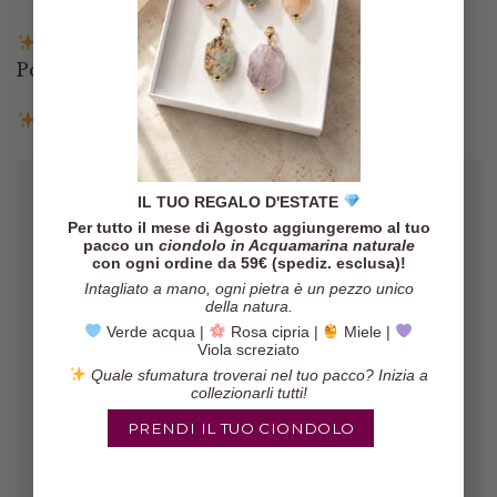
Pagamenti tramite Paypal, Carta di credito,
Postepay e Scalapay
Resi entro 14 giorni
IL TUO REGALO D'ESTATE
Per tutto il mese di Agosto aggiungeremo al tuo
pacco un
ciondolo in Acquamarina naturale
con ogni ordine da 59€ (spediz. esclusa)!
Intagliato a mano, ogni pietra è un pezzo unico
della natura.
Verde acqua |
Rosa cipria |
Miele |
Viola screziato
Gli orecchini sono veramente belli,
Quale sfumatura troverai nel tuo pacco? Inizia a
il pacco è arrivato in poco tempo ed
collezionarli tutti!
il venditore è molto affidabile!
PRENDI IL TUO CIONDOLO
Marinella
/
Etsy