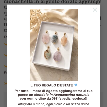
monachella in argento dorato aggiunge
un tocco di brillantezza e durabilità a
×
questi orecchini artigianali. Indossa
queste creazioni uniche per dare vita al
tuo stile e portare con te la bellezza del
mare in ogni occasione
Esaurito
Spedizione gratuita in Italia sopra i 140€
Spedizione entro 3 giorni lavorativi
Pagamenti tramite Paypal, Carta di credito,
Postepay e Scalapay
Resi entro 14 giorni
IL TUO REGALO D'ESTATE
Per tutto il mese di Agosto aggiungeremo al tuo
pacco un
ciondolo in Acquamarina naturale
con ogni ordine da 59€ (spediz. esclusa)!
Intagliato a mano, ogni pietra è un pezzo unico