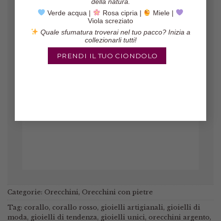
della natura.
Verde acqua |
Rosa cipria |
Miele |
Viola screziato
Quale sfumatura troverai nel tuo pacco? Inizia a
collezionarli tutti!
PRENDI IL TUO CIONDOLO
Gli orecchini sono veramente belli,
il pacco è arrivato in poco tempo ed
il venditore è molto affidabile!
Marinella
/
Etsy
Categorie:
Orecchini
,
Orecchini con pietre
Tag:
corallo
,
corallo rosso
,
gioielli artigianali
,
gioielli di
moda
,
gioielli di tendenza
,
gioielli unici
,
orecchini argento
,