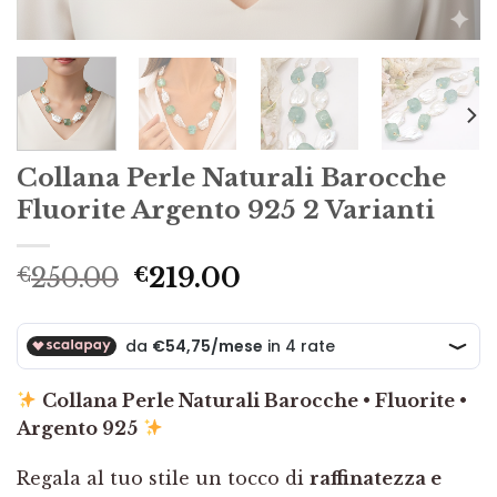
Collana Perle Naturali Barocche
Fluorite Argento 925 2 Varianti
Il
Il
250.00
219.00
€
€
prezzo
prezzo
originale
attuale
era:
è:
€250.00.
€219.00.
Collana Perle Naturali Barocche • Fluorite •
Argento 925
Regala al tuo stile un tocco di
raffinatezza e