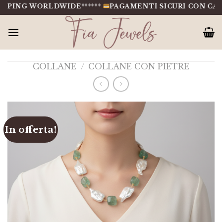
Salta
PING WORLDWIDE******
PAGAMENTI SICURI CON CARTE,
al
contenuto
COLLANE
/
COLLANE CON PIETRE
In offerta!