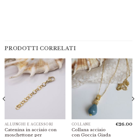
PRODOTTI CORRELATI
€
26.00
ALLUNGHI E ACCESSORI
COLLANE
l
Catenina in acciaio con
Collana acciaio
prezzo
moschettone per
con Goccia Giada
e
attuale