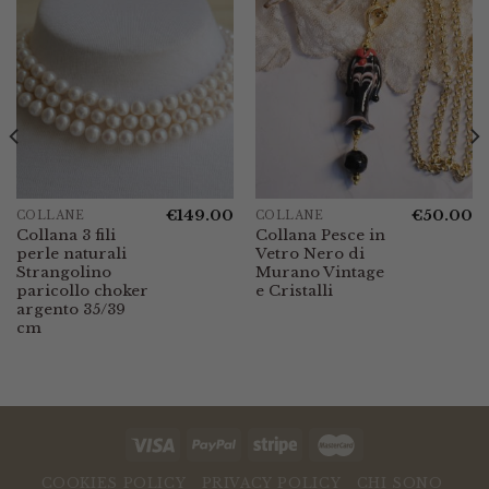
€
149.00
€
50.00
COLLANE
COLLANE
Collana 3 fili
Collana Pesce in
perle naturali
Vetro Nero di
Strangolino
Murano Vintage
paricollo choker
e Cristalli
argento 35/39
cm
COOKIES POLICY
PRIVACY POLICY
CHI SONO