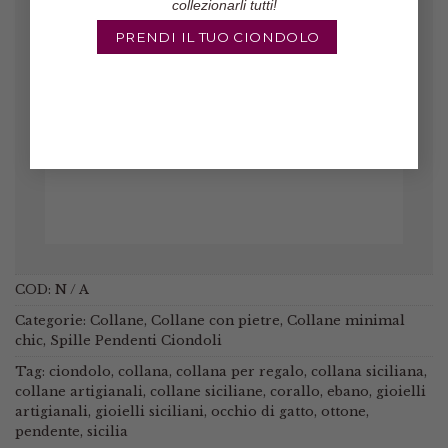
collezionarli tutti!
Gli orecchini sono veramente belli,
PRENDI IL TUO CIONDOLO
il pacco è arrivato in poco tempo ed
il venditore è molto affidabile!
Marinella
/
Etsy
COD:
N / A
Categorie:
Collane
,
Collane con pietre
,
Collane minimal
chic
,
Spille Pendenti Ciondoli
Tag:
ciondolo
,
collana
,
collana per regalo
,
collana siciliana
,
collane artigianali
,
collane siciliane
,
corallo
,
ebano
,
gioielli
artigianali
,
gioielli siciliani
,
occhio di gatto
,
ottone
,
pendente
,
sicilia