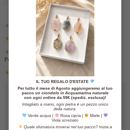
Spedizione gratuita in Italia sopra i 140€
Spedizione entro 3 giorni lavorativi
Pagamenti tramite Paypal, Carta di credito,
Postepay e Scalapay
Resi entro 14 giorni
IL TUO REGALO D'ESTATE
Per tutto il mese di Agosto aggiungeremo al tuo
pacco un
ciondolo in Acquamarina naturale
con ogni ordine da 59€ (spediz. esclusa)!
Intagliato a mano, ogni pietra è un pezzo unico
della natura.
Verde acqua |
Rosa cipria |
Miele |
Viola screziato
Quale sfumatura troverai nel tuo pacco? Inizia a