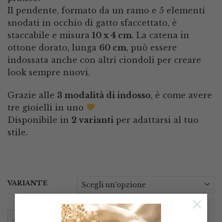
Il pendente, formato da un ramo e 5 elementi
snodati in occhio di gatto sfaccettato, è
staccabile e misura
10 x 4 cm
. La catena in
ottone dorato, lunga
60 cm
, può essere
indossata anche con altri ciondoli per creare
look sempre nuovi.
Grazie alle
3 modalità di indosso
, è come avere
tre gioielli in uno
Disponibile in
2 varianti
per adattarsi al tuo
stile.
VARIANTE
×
Collana Ottone Dorato Ciondolo Staccabile Ramo Occh
AGGIUNGI AL CARRELLO