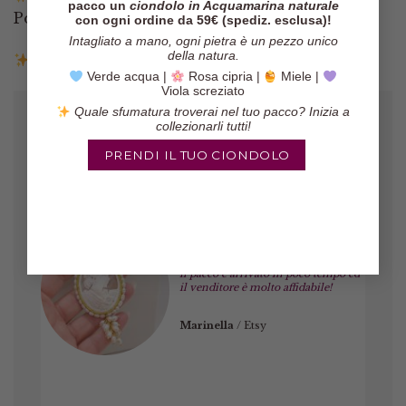
pacco un
ciondolo in Acquamarina naturale
Postepay e Scalapay
con ogni ordine da 59€ (spediz. esclusa)!
Intagliato a mano, ogni pietra è un pezzo unico
della natura.
Resi entro 14 giorni
Verde acqua |
Rosa cipria |
Miele |
Viola screziato
Quale sfumatura troverai nel tuo pacco? Inizia a
collezionarli tutti!
PRENDI IL TUO CIONDOLO
Gli orecchini sono veramente belli,
il pacco è arrivato in poco tempo ed
il venditore è molto affidabile!
Marinella
/
Etsy