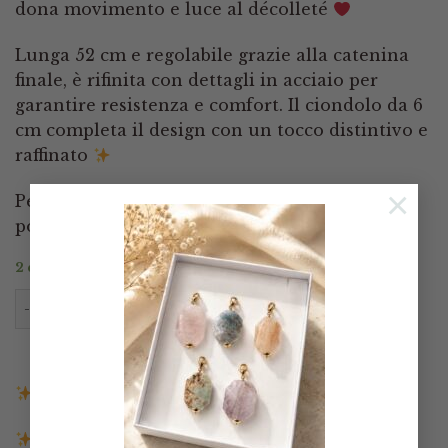
dona movimento e luce al décolleté
Lunga 52 cm e regolabile grazie alla catenina
finale, è rifinita con dettagli in acciaio per
garantire resistenza e comfort. Il ciondolo da 6
cm completa il design con un tocco distintivo e
raffinato
×
Perfetta per chi ama accessori importanti ma
portabili, capaci di farsi notare con classe
2 disponibili
Collana Multifilo Giada Rubino Grappolo Gocce quan
AGGIUNGI AL CARRELLO
Spedizione gratuita in Italia sopra i 140€
Spedizione entro 3 giorni lavorativi