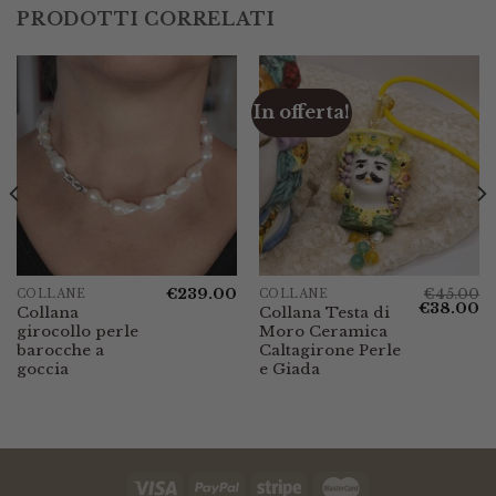
PRODOTTI CORRELATI
In offerta!
€
239.00
€
45.00
COLLANE
COLLANE
Il
Il
€
38.00
Collana
Collana Testa di
prezzo
p
girocollo perle
Moro Ceramica
originale
at
era:
è:
barocche a
Caltagirone Perle
€45.00.
€3
goccia
e Giada