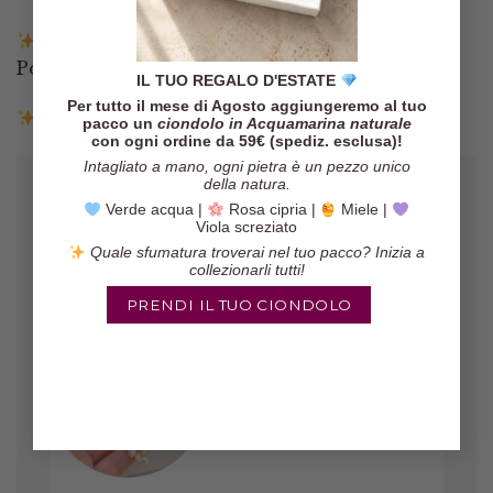
Pagamenti tramite Paypal, Carta di credito,
Postepay e Scalapay
IL TUO REGALO D'ESTATE
Per tutto il mese di Agosto aggiungeremo al tuo
Resi entro 14 giorni
pacco un
ciondolo in Acquamarina naturale
con ogni ordine da 59€ (spediz. esclusa)!
Intagliato a mano, ogni pietra è un pezzo unico
della natura.
Verde acqua |
Rosa cipria |
Miele |
Viola screziato
Quale sfumatura troverai nel tuo pacco? Inizia a
collezionarli tutti!
PRENDI IL TUO CIONDOLO
Gli orecchini sono veramente belli,
il pacco è arrivato in poco tempo ed
il venditore è molto affidabile!
Marinella
/
Etsy