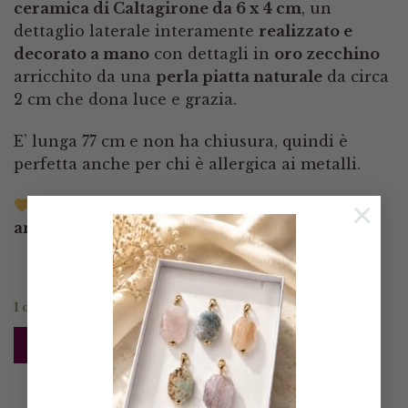
ceramica di Caltagirone da 6 x 4 cm
, un
dettaglio laterale interamente
realizzato e
decorato a mano
con dettagli in
oro zecchino
arricchito da una
perla piatta naturale
da circa
2 cm che dona luce e grazia.
E’ lunga 77 cm e non ha chiusura, quindi è
perfetta anche per chi è allergica ai metalli.
×
Indossa la Sicilia. Porta con te un’anima
antica e luminosa.
1 disponibili
AGGIUNGI AL CARRELLO