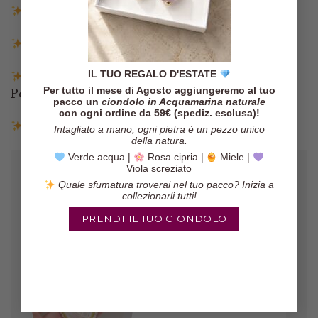
Spedizione gratuita in Italia sopra i 140€
Spedizione entro 3 giorni lavorativi
IL TUO REGALO D'ESTATE
Pagamenti tramite Paypal, Carta di credito,
Per tutto il mese di Agosto aggiungeremo al tuo
Postepay e Scalapay
pacco un
ciondolo in Acquamarina naturale
con ogni ordine da 59€ (spediz. esclusa)!
Resi entro 14 giorni
Intagliato a mano, ogni pietra è un pezzo unico
della natura.
Verde acqua |
Rosa cipria |
Miele |
Viola screziato
Quale sfumatura troverai nel tuo pacco? Inizia a
collezionarli tutti!
PRENDI IL TUO CIONDOLO
Gli orecchini sono veramente belli,
il pacco è arrivato in poco tempo ed
il venditore è molto affidabile!