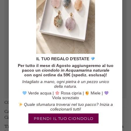
Gli orecchini sono veramente belli,
il pacco è arrivato in poco tempo ed
il venditore è molto affidabile!
Marinella
/
Etsy
IL TUO REGALO D'ESTATE
Per tutto il mese di Agosto aggiungeremo al tuo
pacco un
ciondolo in Acquamarina naturale
con ogni ordine da 59€ (spediz. esclusa)!
Intagliato a mano, ogni pietra è un pezzo unico
della natura.
Verde acqua |
Rosa cipria |
Miele |
Viola screziato
COD:
N / A
Quale sfumatura troverai nel tuo pacco? Inizia a
collezionarli tutti!
Categorie:
Collane
,
Collane con pietre
,
Spille Pendenti
Ciondoli
PRENDI IL TUO CIONDOLO
Tag:
ciondolo
,
ciondolo giada
,
donne eleganti
,
giada
,
giada