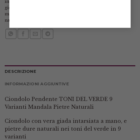
incisa
,
gioielli artigianali
,
gioielli con pietre naturali
,
gioielli di classe
,
gioielli eleganti
,
gioielli fatti a mano
,
mandala
,
pendente
,
perla
,
perle
,
pietre dure
,
pietre
naturali
,
quarzo rosso
,
verde
DESCRIZIONE
INFORMAZIONI AGGIUNTIVE
Ciondolo Pendente TONI DEL VERDE 9
Varianti Mandala Pietre Naturali
Ciondolo con vera giada intarsiata a mano, e
pietre dure naturali nei toni del verde in 9
varianti