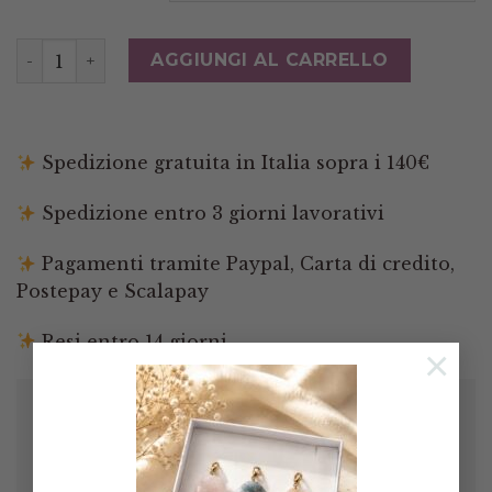
Ciondolo Pendente TONI DEL VERDE 9 Varianti Manda
AGGIUNGI AL CARRELLO
Spedizione gratuita in Italia sopra i 140€
Spedizione entro 3 giorni lavorativi
Pagamenti tramite Paypal, Carta di credito,
Postepay e Scalapay
Resi entro 14 giorni
×