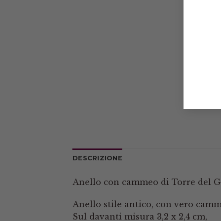
DESCRIZIONE
Anello con cammeo di Torre del G
Anello stile antico, con vero camm
Sul davanti misura 3,2 x 2,4 cm,