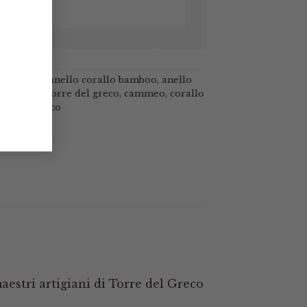
meo
o cammeo
,
anello corallo bamboo
,
anello
le
,
anello torre del greco
,
cammeo
,
corallo
rre del greco
aestri artigiani di Torre del Greco