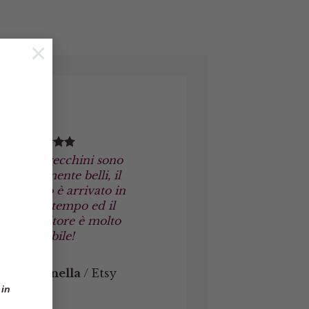
×
Gli orecchini sono
veramente belli, il
pacco è arrivato in
poco tempo ed il
venditore è molto
affidabile!
Marinella
/
Etsy
 in