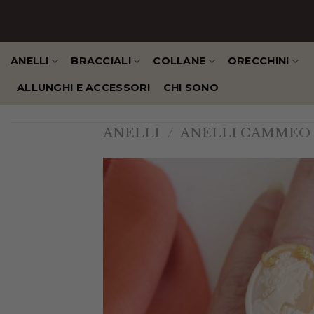
Salta
al
contenuto
ANELLI
BRACCIALI
COLLANE
ORECCHINI
ALLUNGHI E ACCESSORI
CHI SONO
ANELLI
/
ANELLI CAMMEO