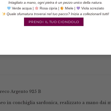
Intagliato a mano, ogni pietra è un pezzo unico della natura.
Verde acqua |
Rosa cipria |
Miele |
Viola screziato
Quale sfumatura troverai nel tuo pacco? Inizia a collezionarli tutti!
Categorie:
Anelli
,
Anelli cam
PRENDI IL TUO CIONDOLO
Tag:
anello artigianale
,
anell
fatto a mano
,
anello microper
bamboo
,
microperle
,
perle
,
to
reco Argento 925 B
eo in conchiglia sardonica, realizzato a mano dai m