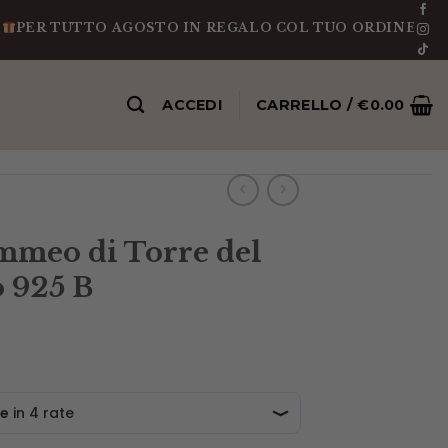
 TUTTO AGOSTO IN REGALO COL TUO ORDINE UN CIOND
ACCEDI
CARRELLO /
€
0.00
mmeo di Torre del
 925 B