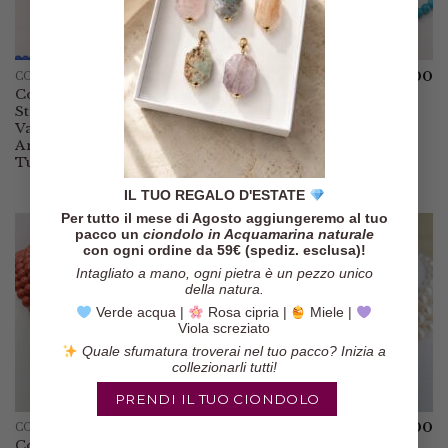
€
35.00
€
35.00
COLLANE
COLLANE
Collana Girocollo
Collana Girocollo
Stretto 10
Stretto 5 Varianti
Varianti Giada
Giada Angelite
Angelite Kunzite
Onice Lavanda
Turchese Ecc
Quarzo Rosa
IL TUO REGALO D'ESTATE
Per tutto il mese di Agosto aggiungeremo al tuo
pacco un
ciondolo in Acquamarina naturale
con ogni ordine da 59€ (spediz. esclusa)!
Intagliato a mano, ogni pietra è un pezzo unico
della natura.
Verde acqua |
Rosa cipria |
Miele |
Viola screziato
Quale sfumatura troverai nel tuo pacco? Inizia a
collezionarli tutti!
PRENDI IL TUO CIONDOLO
€
219.00
€
149.00
COLLANE
COLLANE
Collana 3 fili
Collana 3 fili