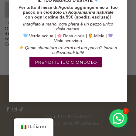
IL TUO REGALO D'ESTATE
Per tutto il mese di Agosto aggiungeremo al tuo
pacco un
ciondolo in Acquamarina naturale
con ogni ordine da 59€ (spediz. esclusa)!
€
30.00
ORECCHINI
Intagliato a mano, ogni pietra è un pezzo unico
Orecchini Fetta
della natura.
di Limone in
Verde acqua |
Rosa cipria |
Miele |
ceramica con
Viola screziato
Corallo e Perle
Quale sfumatura troverai nel tuo pacco? Inizia a
collezionarli tutti!
PRENDI IL TUO CIONDOLO
COOKIES POLICY
PRIVACY POLICY
CHI SONO
CONDIZIONI DI VENDITA
1
P.Iva: IT05917840877
Copyright 2026 ©
BitWise
Italiano