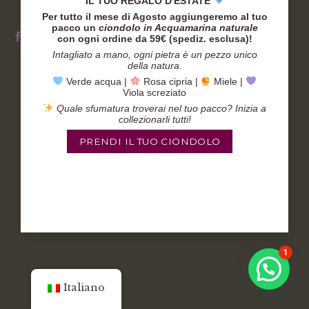
IL TUO REGALO D'ESTATE
COOKIES POLICY
PRIVACY POLICY
CHI SONO
Per tutto il mese di Agosto aggiungeremo al tuo
CONDIZIONI DI VENDITA
pacco un
ciondolo in Acquamarina naturale
con ogni ordine da 59€ (spediz. esclusa)!
P.Iva: IT05917840877
Intagliato a mano, ogni pietra è un pezzo unico
della natura.
Copyright 2026 ©
BitWise
Verde acqua |
Rosa cipria |
Miele |
Viola screziato
Quale sfumatura troverai nel tuo pacco? Inizia a
collezionarli tutti!
PRENDI IL TUO CIONDOLO
1
Italiano