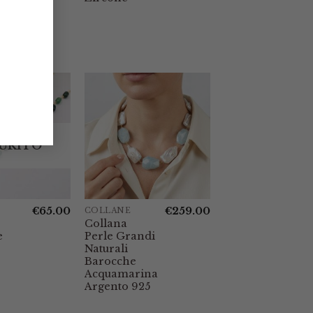
URITO
€
65.00
€
259.00
COLLANE
Collana
e
Perle Grandi
Naturali
Barocche
Acquamarina
Argento 925