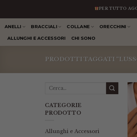
Salta
PER TUTTO AGOSTO
al
contenuto
ANELLI
BRACCIALI
COLLANE
ORECCHINI
ALLUNGHI E ACCESSORI
CHI SONO
PRODOTTI TAGGATI “LUSS
CATEGORIE
PRODOTTO
Allunghi e Accessori