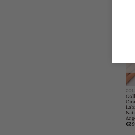
COL
Col
Cio
Lab
Nat
Arg
€
39