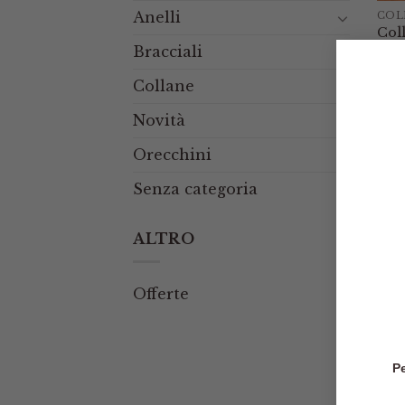
Anelli
COL
Col
Ner
Bracciali
Cam
del
Collane
€
39
Novità
Orecchini
Senza categoria
ALTRO
Offerte
COL
Col
Sil
Pe
Cam
del
€
39