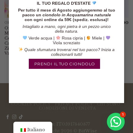
IL TUO REGALO D'ESTATE
Per tutto il mese di Agosto aggiungeremo al tuo
pacco un
ciondolo in Acquamarina naturale
con ogni ordine da 59€ (spediz. esclusa)!
€
49.00
€
49.00
ORECCHINI
ORECCHINI
Intagliato a mano, ogni pietra è un pezzo unico
Orecchini
Orecchini
della natura.
Mattonelle in
Mattonelle in
Ceramica
Ceramica Fico
Verde acqua |
Rosa cipria |
Miele |
Viola screziato
Carretto Paladini
Limoni Zirconi 3
Zirconi Blu 2
Varianti
Quale sfumatura troverai nel tuo pacco? Inizia a
Varianti
collezionarli tutti!
PRENDI IL TUO CIONDOLO
COOKIES POLICY
PRIVACY POLICY
CHI SONO
CONDIZIONI DI VENDITA
1
P.Iva: IT05917840877
Italiano
Copyright 2026 ©
BitWise