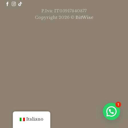
P.Iva: IT05917840877
Copyright 2026 ©
BitWise
1
Italiano