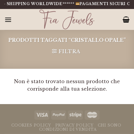
Salta
 - SHIPPING WORLDWIDE******
PAGAMENTI SICURI CON
al
contenuto
PRODOTTI TAGGATI “CRISTALLO OPALE”
FILTRA
Non è stato trovato nessun prodotto che
corrisponde alla tua selezione.
COOKIES POLICY
PRIVACY POLICY
CHI SONO
CONDIZIONI DI VENDITA