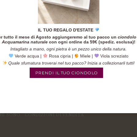
IL TUO REGALO D'ESTATE
r tutto il mese di Agosto aggiungeremo al tuo pacco un
ciondolo
Acquamarina naturale
con ogni ordine da 59€ (spediz. esclusa)!
Intagliato a mano, ogni pietra è un pezzo unico della natura.
Verde acqua |
Rosa cipria |
Miele |
Viola screziato
Quale sfumatura troverai nel tuo pacco? Inizia a collezionarli tutti!
PRENDI IL TUO CIONDOLO
HI SONO
CONDIZIONI DI VENDITA