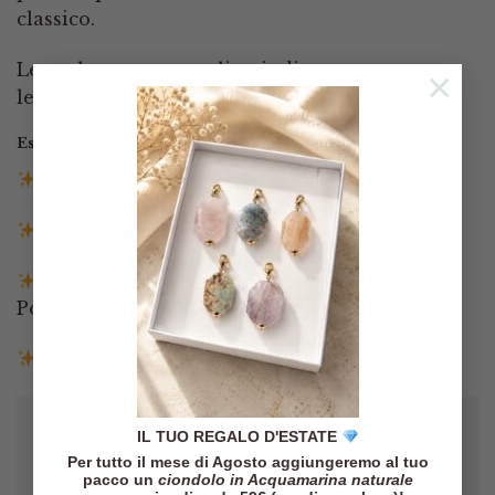
classico.
Le perle sono naturali quindi possono
×
leggermente variare dalle foto
Esaurito
Spedizione gratuita in Italia sopra i 140€
Spedizione entro 3 giorni lavorativi
Pagamenti tramite Paypal, Carta di credito,
Postepay e Scalapay
Resi entro 14 giorni
IL TUO REGALO D'ESTATE
Per tutto il mese di Agosto aggiungeremo al tuo
pacco un
ciondolo in Acquamarina naturale