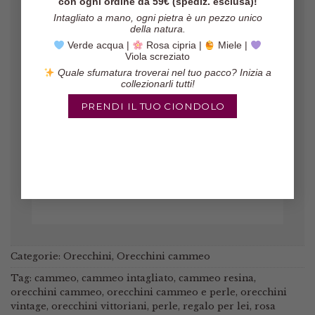
con ogni ordine da 59€ (spediz. esclusa)!
Intagliato a mano, ogni pietra è un pezzo unico
della natura.
Verde acqua |
Rosa cipria |
Miele |
Viola screziato
Gli orecchini sono veramente belli,
Quale sfumatura troverai nel tuo pacco? Inizia a
il pacco è arrivato in poco tempo ed
collezionarli tutti!
il venditore è molto affidabile!
PRENDI IL TUO CIONDOLO
Marinella
/
Etsy
Categorie:
Orecchini
,
Orecchini cammeo
Tag:
cammeo
,
cammeo intagliato
,
cammeo resina
,
orecchini cammeo
,
orecchini cammeo e perle
,
orecchini
vintage
,
orecchini vittoriani
,
perle
,
regalo per lei
,
rosa