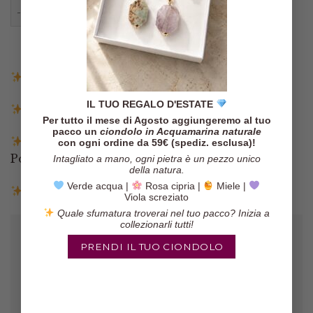
Collana o Ciondolo Pendente Croce Ottone Pietre Vari
AGGIUNGI AL CARRELLO
Spedizione gratuita in Italia sopra i 140€
IL TUO REGALO D'ESTATE
Spedizione entro 3 giorni lavorativi
Per tutto il mese di Agosto aggiungeremo al tuo
pacco un
ciondolo in Acquamarina naturale
Pagamenti tramite Paypal, Carta di credito,
con ogni ordine da 59€ (spediz. esclusa)!
Postepay e Scalapay
Intagliato a mano, ogni pietra è un pezzo unico
della natura.
Verde acqua |
Rosa cipria |
Miele |
Resi entro 14 giorni
Viola screziato
Quale sfumatura troverai nel tuo pacco? Inizia a
collezionarli tutti!
PRENDI IL TUO CIONDOLO