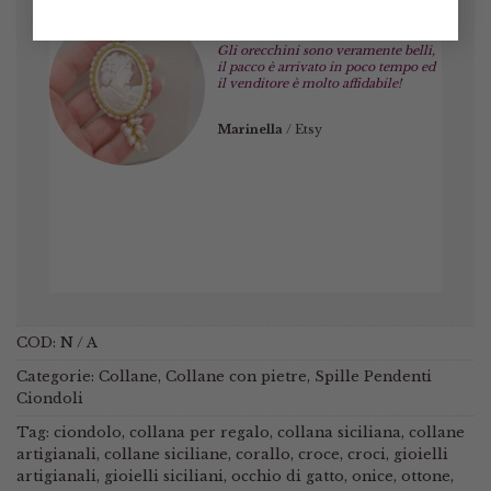
Gli orecchini sono veramente belli,
il pacco è arrivato in poco tempo ed
il venditore è molto affidabile!
Marinella
/
Etsy
COD:
N / A
Categorie:
Collane
,
Collane con pietre
,
Spille Pendenti
Ciondoli
Tag:
ciondolo
,
collana per regalo
,
collana siciliana
,
collane
artigianali
,
collane siciliane
,
corallo
,
croce
,
croci
,
gioielli
artigianali
,
gioielli siciliani
,
occhio di gatto
,
onice
,
ottone
,