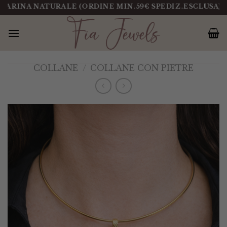
Salta
A NATURALE (ORDINE MIN.59€ SPEDIZ.ESCLUSA)
PEZZ
al
contenuto
COLLANE
/
COLLANE CON PIETRE