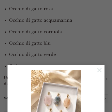
Occhio di gatto rosa
Occhio di gatto acquamarina
Occhio di gatto corniola
Occhio di gatto blu
Occhio di gatto verde
Onice
×
Un accessorio ideale per valorizzare ogni outfit,
dal quotidiano alle occasioni speciali
VARIANTE