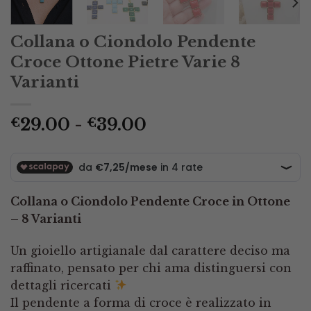
Collana o Ciondolo Pendente
Croce Ottone Pietre Varie 8
Varianti
Fascia
29.00
-
39.00
€
€
di
prezzo:
da
€29.00
Collana o Ciondolo Pendente Croce in Ottone
a
– 8 Varianti
€39.00
Un gioiello artigianale dal carattere deciso ma
raffinato, pensato per chi ama distinguersi con
dettagli ricercati
Il pendente a forma di croce è realizzato in