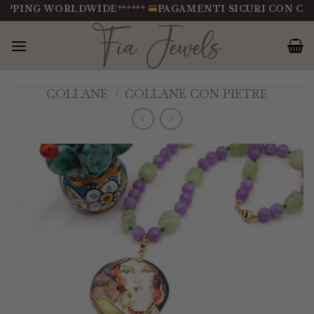
Salta
IPPING WORLDWIDE******
PAGAMENTI SICURI CON CART
al
contenuto
COLLANE
/
COLLANE CON PIETRE