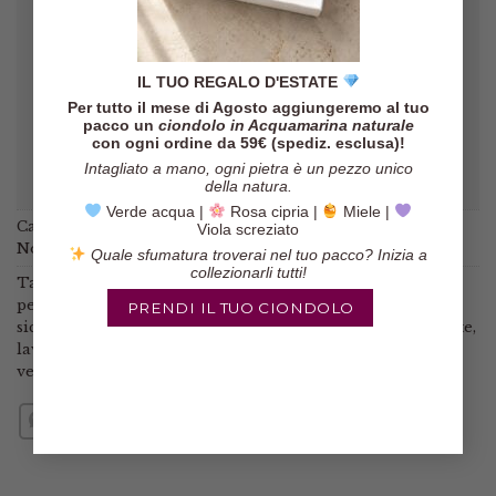
Ester
/
Etsy
IL TUO REGALO D'ESTATE
Per tutto il mese di Agosto aggiungeremo al tuo
pacco un
ciondolo in Acquamarina naturale
con ogni ordine da 59€ (spediz. esclusa)!
Intagliato a mano, ogni pietra è un pezzo unico
della natura.
Verde acqua |
Rosa cipria |
Miele |
Categorie:
Collane
,
Collane con pietre
,
Collane siciliane
,
Viola screziato
Novità
Quale sfumatura troverai nel tuo pacco? Inizia a
collezionarli tutti!
Tag:
ceramica di caltagirone
,
collana in ceramica
,
collana
per regalo
,
collana siciliana
,
collane artigianali
,
collane
PRENDI IL TUO CIONDOLO
siciliane
,
giada
,
gioielli artigianali
,
gioielli siciliani
,
kunzite
,
lavanda
,
lilla
,
mattonella
,
piastrella
,
sicilia
,
stile siciliano
,
verde