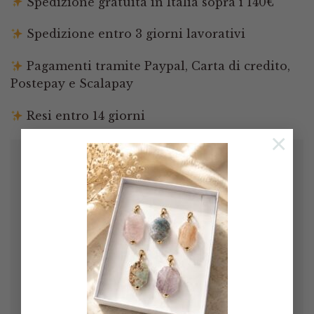
Spedizione gratuita in Italia sopra i 140€
Spedizione entro 3 giorni lavorativi
Pagamenti tramite Paypal, Carta di credito,
Postepay e Scalapay
Resi entro 14 giorni
×
Orecchini FA VO LO SI! Uno
spettacolo! Credo di non aver mai
acquistato degli orecchini così belli!
Confezionati con cura! Super
soddisfatta!